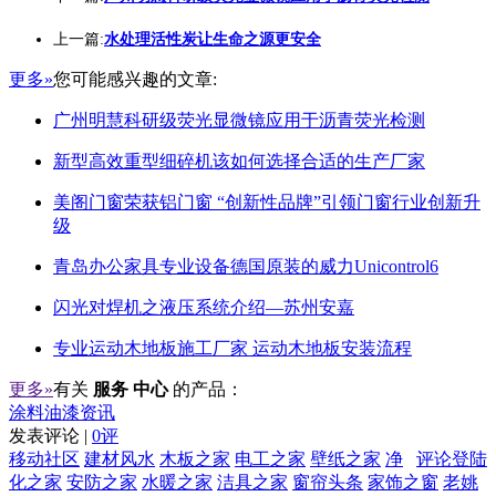
上一篇:
水处理活性炭让生命之源更安全
更多»
您可能感兴趣的文章:
广州明慧科研级荧光显微镜应用于沥青荧光检测
新型高效重型细碎机该如何选择合适的生产厂家
美阁门窗荣获铝门窗 “创新性品牌”引领门窗行业创新升
级
青岛办公家具专业设备德国原装的威力Unicontrol6
闪光对焊机之液压系统介绍—苏州安嘉
专业运动木地板施工厂家 运动木地板安装流程
更多»
有关
服务 中心
的产品：
涂料油漆资讯
发表评论 |
0评
移动社区
建材风水
木板之家
电工之家
壁纸之家
净
评论登陆
化之家
安防之家
水暖之家
洁具之家
窗帘头条
家饰之窗
老姚