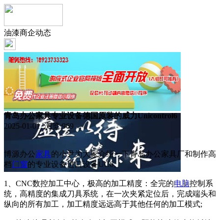
油漆商企动态
青岛办公家具专业设备德国原装的威力Unicontrol6
2025-01-01 浏览:
969
博源办公
家具
的小尹为大家介绍一下青岛办公家具厂和制作高
档
门窗
的专业设备进口设备UC6。
1、CNC数控加工中心，极高的加工精度：全完的
电脑
控制系
统，高精度的集成刀具系统，在一次夹紧定位后，完成端头和
纵向的所有加工，加工精度远远高于其他任何的加工模式;