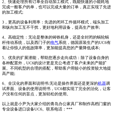
2、快速处理所有订单全自动加工模式，既能快速的小能耗地
完成一般客户的单，也可以完成大量的订单，真正实现了先进
的加工模式;
3，更高的设备利用率：先进的闭环工件循环模式，端头加工
和纵向加工互不干扰，更好地利用设备，提高生产效率;
4、高稳定性：无论是整体的铸铁机身，还是全封闭的蜗轮蜗
杆传动系统，以及西门子的
电气
系统，德国原装生产的UC6有
着让你惊人的低故障率，更加能提高您的产量降低成本;
5、优良的扩展潜能，帮助您逐步走向成功：除了设备自身的
各种配置外，UC6的设计更是充公考虑了客户未来的产能扩
展。不同机型的合理的搭配，帮助客户用较小的投资较大地提
高产能;
6、全汉化的界面和说明书:无论是操作界面还是更深的
机器
调
试界面、设备的使用说明书，UC6都实现了完全的治化，让客
户没有任何的盲点，更加轻松的使用。
以上就是小尹为大家介绍的青岛办公家具厂和制作高档门窗的
专业设备进口设备UC6。联系电话：***