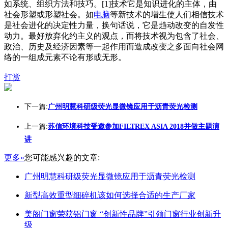
如系统、组织方法和技巧。[1]技术它是知识进化的主体，由
社会形塑或形塑社会。如
电脑
等新技术的增生使人们相信技术
是社会进化的决定性力量，换句话说，它是趋动改变的自发性
动力。最好放弃化约主义的观点，而将技术视为包含了社会、
政治、历史及经济因素等一起作用而造成改变之多面向社会网
络的一组成元素不论有形或无形。
打赏
下一篇:
广州明慧科研级荧光显微镜应用于沥青荧光检测
上一篇:
苏信环境科技受邀参加FILTREX ASIA 2018并做主题演
讲
更多»
您可能感兴趣的文章:
广州明慧科研级荧光显微镜应用于沥青荧光检测
新型高效重型细碎机该如何选择合适的生产厂家
美阁门窗荣获铝门窗 “创新性品牌”引领门窗行业创新升
级