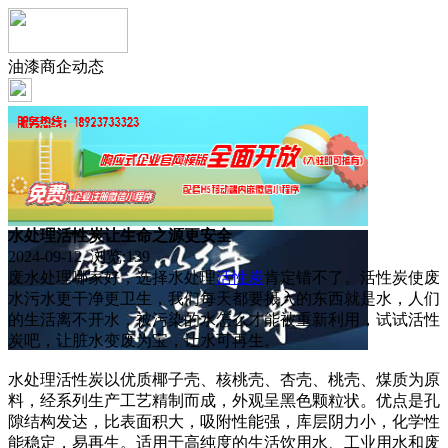
油漆商企动态
水处理活性炭让生命之源更安全
2024-09-12 浏览:
139
废水处理哪家好，选择水处理
活性炭
肯定错不了。活性炭使废
水污水更干净更卫生，我们每天都要摄入的东西就是水，人们
的生活离不开水，被污染的水怎么才能被重新利用，试试活性
炭吧，让脏水变废为宝，让水可再生。
水处理活性炭以优质椰子壳、核桃壳、杏壳、桃壳、煤质为原
料，经系列生产工艺精制而成，外观呈黑色颗粒状。优点是孔
隙结构发达，比表面积大，吸附性能强，库层阴力小，化学性
能稳定，易再生。适用于高纯度的生活饮用水、工业用水和废