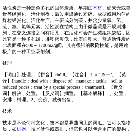
活性炭是一种黑色多孔的固体炭质。早期由
木材
、硬果壳或兽
骨等经炭化、活化制得，后改用煤通过粉碎、成型或用均匀的
煤粒经炭化、活化生产。主要成分为碳，并含少量氧、氢、
硫、氮、氯等元素。活性炭在结构上由于微晶碳是不规则排
列，在交叉连接之间有细孔，在活化时会产生碳组织缺陷，因
此它是一种多孔碳，堆积密度低，比表面积大。普通活性炭的
比表面积在500～1700m2/g间。具有很强的吸附性能，是用途
极广的一种工业吸附剂。
处理
【词目】处理。【拼音】chǔ lǐ。【注音】ㄔㄨˇ ㄌㄧˇ。【英
译】[handle；deal with；dispose of；manage；tackle；sell at
reduced prices；treat by a special process；treatment]。【近义
词】解决﹑处置。【反义词】搁置。【基本解释】1、处置；
安排；料理。2、变价、减价出售。
技术
技术是不论何种文化，技术都是异曲同工的词汇。它可以指物
质，如
机器
、技术硬件或器皿，但它也可以包含更广的架构，