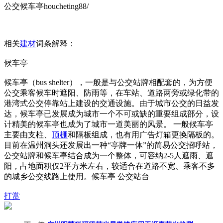
公交候车亭houcheting88/
相关
建材
词条解释：
候车亭
候车亭（bus shelter），一般是与公交站牌相配套的，为方便
公交乘客候车时遮阳、防雨等，在车站、道路两旁或绿化带的
港湾式公交停靠站上建设的交通设施。由于城市公交的日益发
达，候车亭已发展成为城市一个不可或缺的重要组成部分，设
计精美的候车亭也成为了城市一道美丽的风景。 一般候车亭
主要由支柱、
顶棚
和隔板组成，也有用广告灯箱更换隔板的。
目前在温州洞头还发展出一种“亭牌一体”的简易公交招呼站，
公交站牌和候车亭结合成为一个整体，可容纳2-5人遮雨、遮
阳，占地面积仅2平方米左右，较适合在道路不宽、乘客不多
的城乡公交线路上使用。候车亭 公交站台
打赏