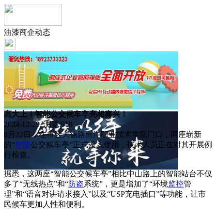
油漆商企动态
高大上！智能公交候车亭亮相嘉兴！
2024-12-29 浏览:
918
8月22日，在市区大德路南洋职业技术学院门口，两座崭新
的“
智能
公交候车亭”正式投入使用，技术人员正在对其开展例
行检查。
据悉，这两座“智能公交候车亭”相比中山路上的智能站台不仅
多了“无线热点”和“
防盗
系统”，更是增加了“环境
监控
管
理”和“语音对讲请求接入”以及“USP充电插口”等功能，让市
民候车更加人性和便利。