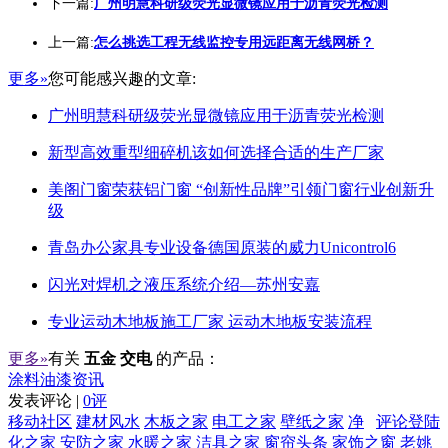
下一篇:
广州明慧科研级荧光显微镜应用于沥青荧光检测
上一篇:
怎么挑选工程无线监控专用远距离无线网桥？
更多»
您可能感兴趣的文章:
广州明慧科研级荧光显微镜应用于沥青荧光检测
新型高效重型细碎机该如何选择合适的生产厂家
美阁门窗荣获铝门窗 “创新性品牌”引领门窗行业创新升
级
青岛办公家具专业设备德国原装的威力Unicontrol6
闪光对焊机之液压系统介绍—苏州安嘉
专业运动木地板施工厂家 运动木地板安装流程
更多»
有关
五金 交电
的产品：
涂料油漆资讯
发表评论 |
0评
移动社区
建材风水
木板之家
电工之家
壁纸之家
净
评论登陆
化之家
安防之家
水暖之家
洁具之家
窗帘头条
家饰之窗
老姚