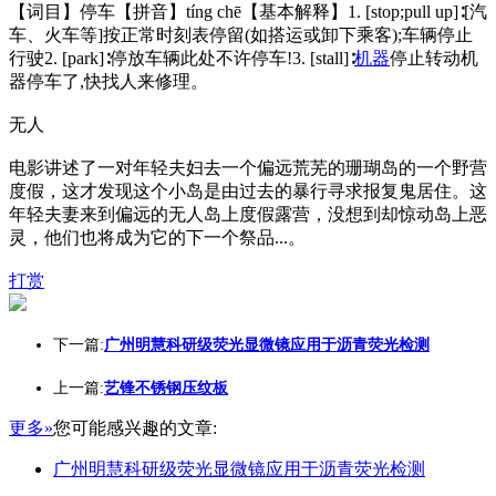
【词目】停车【拼音】tíng chē【基本解释】1. [stop;pull up]∶[汽
车、火车等]按正常时刻表停留(如搭运或卸下乘客);车辆停止
行驶2. [park]∶停放车辆此处不许停车!3. [stall]∶
机器
停止转动机
器停车了,快找人来修理。
无人
电影讲述了一对年轻夫妇去一个偏远荒芜的珊瑚岛的一个野营
度假，这才发现这个小岛是由过去的暴行寻求报复鬼居住。这
年轻夫妻来到偏远的无人岛上度假露营，没想到却惊动岛上恶
灵，他们也将成为它的下一个祭品...。
打赏
下一篇:
广州明慧科研级荧光显微镜应用于沥青荧光检测
上一篇:
艺锋不锈钢压纹板
更多»
您可能感兴趣的文章:
广州明慧科研级荧光显微镜应用于沥青荧光检测