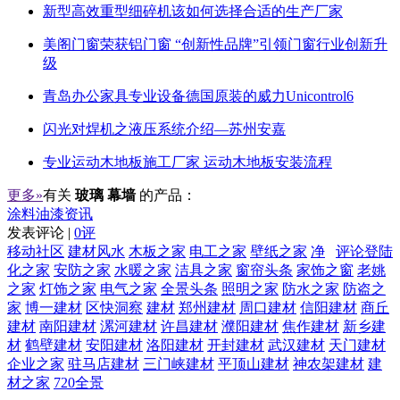
新型高效重型细碎机该如何选择合适的生产厂家
美阁门窗荣获铝门窗 “创新性品牌”引领门窗行业创新升
级
青岛办公家具专业设备德国原装的威力Unicontrol6
闪光对焊机之液压系统介绍—苏州安嘉
专业运动木地板施工厂家 运动木地板安装流程
更多»
有关
玻璃 幕墙
的产品：
涂料油漆资讯
发表评论 |
0评
移动社区
建材风水
木板之家
电工之家
壁纸之家
净
评论登陆
化之家
安防之家
水暖之家
洁具之家
窗帘头条
家饰之窗
老姚
之家
灯饰之家
电气之家
全景头条
照明之家
防水之家
防盗之
家
博一建材
区快洞察
建材
郑州建材
周口建材
信阳建材
商丘
建材
南阳建材
漯河建材
许昌建材
濮阳建材
焦作建材
新乡建
材
鹤壁建材
安阳建材
洛阳建材
开封建材
武汉建材
天门建材
企业之家
驻马店建材
三门峡建材
平顶山建材
神农架建材
建
材之家
720全景