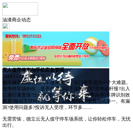
油漆商企动态
无人值守停车与手机应急管理
2024-11-16 浏览:
145
如今城市道路上的汽车越来越多，出门停车成为一个大难题。
使用停车场的你，是否也遇到以下这些情况?道闸起杆慢?出入
口通行速度慢?出口拥堵，恨不得多几个收费岗亭?车牌识别效
果差?移动互联时代，还要人工收费找零?缴费方式单一、有漏
洞?使用问题多?投诉无人受理，环节多……
无需苦恼，德立云无人值守停车场系统，让你轻松停车，无忧
出行。