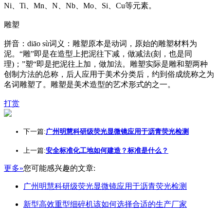
Ni、Ti、Mn、N、Nb、Mo、Si、Cu等元素。
雕塑
拼音：diāo sù词义：雕塑原本是动词，原始的雕塑材料为
泥。“雕”即是在造型上把泥往下减，做减法(刻，也是同
理)；”塑“即是把泥往上加，做加法。雕塑实际是雕和塑两种
创制方法的总称，后人应用于美术分类后，约到俗成统称之为
名词雕塑了。雕塑是美术造型的艺术形式的之一。
打赏
下一篇:
广州明慧科研级荧光显微镜应用于沥青荧光检测
上一篇:
安全标准化工地如何建造？标准是什么？
更多»
您可能感兴趣的文章:
广州明慧科研级荧光显微镜应用于沥青荧光检测
新型高效重型细碎机该如何选择合适的生产厂家