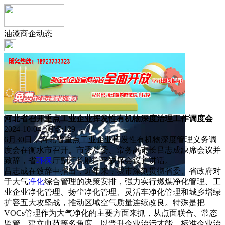
油漆商企动态
河北省召开重点工业企业挥发性有机物深度治理工作调度会
2024-10-04 浏览:
129
6月30日，河北省重点工业企业挥发性有机物深度管理义务调
度会在衡水市召开。市委常委、常务副市长吕志成缺席会议并
致辞，省
环保
厅副厅长殷广平缺席会议并讲话。
吕志成在致辞中指出，近年来，我市深刻贯彻省委、省政府对
于大气
净化
综合管理的决策安排，强力实行燃煤净化管理、工
业企业净化管理、扬尘净化管理、灵活车净化管理和城乡增绿
扩容五大攻坚战，推动区域空气质量连续改良。特殊是把
VOCs管理作为大气净化的主要方面来抓，从点面联合、常态
监管、建立典范等多角度，以晋升企业治污才能、标准企业治