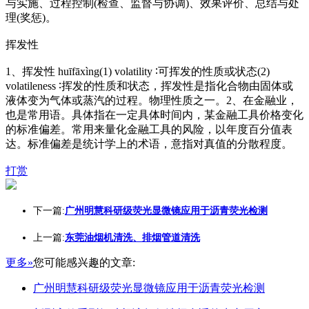
与实施、过程控制(检查、监督与协调)、效果评价、总结与处
理(奖惩)。
挥发性
1、挥发性 huīfāxìng(1) volatility ∶可挥发的性质或状态(2)
volatileness ∶挥发的性质和状态，挥发性是指化合物由固体或
液体变为气体或蒸汽的过程。物理性质之一。2、在金融业，
也是常用语。具体指在一定具体时间内，某金融工具价格变化
的标准偏差。常用来量化金融工具的风险，以年度百分值表
达。标准偏差是统计学上的术语，意指对真值的分散程度。
打赏
下一篇:
广州明慧科研级荧光显微镜应用于沥青荧光检测
上一篇:
东莞油烟机清洗、排烟管道清洗
更多»
您可能感兴趣的文章:
广州明慧科研级荧光显微镜应用于沥青荧光检测