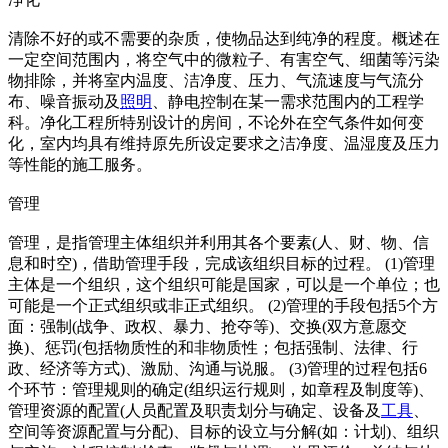
清除不好的或不需要的杂质，使物品达到纯净的程度。概述在
一定空间范围内，将空气中的微粒子、有害空气、细菌等污染
物排除，并将室内温度、洁净度、压力、气流速度与气流分
布、噪音振动及
照明
、静电控制在某一需求范围内的工程学
科。净化工程所特别设计的房间，不论外在空气条件如何变
化，室内均具有维持原先所设定要求之洁净度、温湿度及压力
等性能的施工服务。
管理
管理，是指管理主体组织并利用其各个要素(人、财、物、信
息和时空)，借助管理手段，完成该组织目标的过程。 (1)管理
主体是一个组织，这个组织可能是国家，可以是一个单位；也
可能是一个正式组织或非正式组织。 (2)管理的手段包括5个方
面：强制(战争、政权、暴力、抢夺等)、交换(双方意愿交
换)、惩罚(包括物质性的和非物质性；包括强制、法律、行
政、经济等方式)、激励、沟通与说服。 (3)管理的过程包括6
个环节：管理规则的确定(组织运行规则，如章程及制度等)、
管理资源的配置(人员配置及职责划分与确定、设备及
工具
、
空间等资源配置与分配)、目标的设立与分解(如：计划)、组织