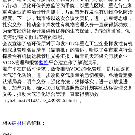
污行动、强化环保长效监管为手腕，以重点区域、重点行业和
重点企业的整治晋升为抓手，片面晋升挥发性有机物净化防治
程度。下一步，我市将以这次会议为契机，进一步束缚思维，
扎实义务，推动全市挥发性有机物管理义务一直获得新功效，
为全市经济社会开展供给优异的生态保证，为“经济强省、优
美河北”建立做出应有的奉献。
会议宣读了省环保厅对于印发2017年重点工业企业挥发性有机
物深度管理名目清单（靠前批）的告诉，听取了各市重点行业
挥发性有机物达标管理义务汇报，航天凯天环保公司就企业
VOCs管理和报警
监控
平台建立作了解说演示。
殷广平在讲话时请求，放慢推动VOCs净化管理，是片面深刻
大气净化防治、进一步改良空气质量的急切须要。各地肯定要
认清局势，明白义务，强化办法，狠抓落实，进一步放慢进
度，加鼎力度，确保10月底前遵照既定计划实现达标管理义务
义务，推动大气净化综合管理一直获得新功效
（ybzhan/st79142/sale_4393956.html）。
相关
建材
词条解释：
净化