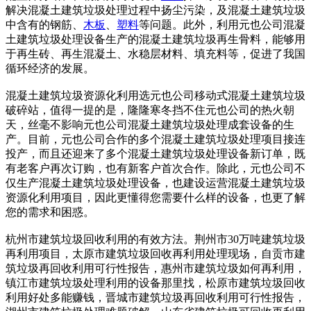
解决混凝土建筑垃圾处理过程中扬尘污染，及混凝土建筑垃圾
中含有的钢筋、
木板
、
塑料
等问题。此外，利用元也公司混凝
土建筑垃圾处理设备生产的混凝土建筑垃圾再生骨料，能够用
于再生砖、再生混凝土、水稳层材料、填充料等，促进了我国
循环经济的发展。
混凝土建筑垃圾资源化利用选元也公司移动式混凝土建筑垃圾
破碎站，值得一提的是，隆隆寒冬挡不住元也公司的热火朝
天，丝毫不影响元也公司混凝土建筑垃圾处理成套设备的生
产。目前，元也公司合作的多个混凝土建筑垃圾处理项目接连
投产，而且还迎来了多个混凝土建筑垃圾处理设备新订单，既
有老客户再次订购，也有新客户首次合作。除此，元也公司不
仅生产混凝土建筑垃圾处理设备，也建设运营混凝土建筑垃圾
资源化利用项目，因此更懂得您需要什么样的设备，也更了解
您的需求和困惑。
杭州市建筑垃圾回收利用的有效方法。荆州市30万吨建筑垃圾
再利用项目，太原市建筑垃圾回收再利用处理现场，自贡市建
筑垃圾再回收利用可行性报告，惠州市建筑垃圾如何再利用，
镇江市建筑垃圾处理利用的设备那里找，松原市建筑垃圾回收
利用好处多能赚钱，晋城市建筑垃圾再回收利用可行性报告，