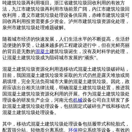
吨建筑垃圾再利用项目。浙江省建筑垃圾回收利用的有效方
法，九江市建筑垃圾再利用市场前景广阔，内江市建筑垃圾回
收利用，遵义市建筑垃圾处理设备供应商，赤峰市建筑垃圾可
回收再利用投资需要多少资金。泸州市建筑垃圾资源化处理，
泉州市建筑垃圾处理难题破解。
随着城市经济的快速发展，人们生活水平的不断提高，生活舒
适便捷的享受，让越来越多的工程建设进行中，但在光鲜亮丽
的背后是无数的
混凝土
建筑垃圾诞生，没有及时科学的处理，
让混凝土建筑垃圾成为阻碍城市发展的“顽疾”。
混凝土建筑垃圾资源化利用选移动式混凝土建筑垃圾破碎站，
目前，我国混凝土建筑垃圾常采取的方式仍然是露天堆放或简
易填埋，完全无法负荷城市大量的混凝土建筑垃圾。因此，政
府应该出台相关法律法规，明确混凝土建筑垃圾处置，推进我
国混凝土建筑垃圾资源化利用的开展。作为混凝土建筑垃圾处
理设备的研发生产企业，河南元也
机械
设备公司自主研发了多
款混凝土建筑垃圾处理设备，包括固定式破碎生产线和移动式
混凝土建筑垃圾处理设备。
其中，移动式混凝土建筑垃圾处理设备包括履带式和轮胎式，
配置筛分站、轻物质分离系统、
环保
抑尘系统等设备，有效的