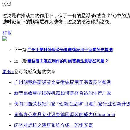
过滤
过滤是在推动力的作用下，位于一侧的悬浮液(或含尘气)中
滤时截留下的颗粒层称为滤饼，过滤的清液称为滤液。
打赏
下一篇:
广州明慧科研级荧光显微镜应用于沥青荧光检测
上一篇:
精益管工装在制作的时候需要注意哪些问题？
更多»
您可能感兴趣的文章:
广州明慧科研级荧光显微镜应用于沥青荧光检测
新型高效重型细碎机该如何选择合适的生产厂家
美阁门窗荣获铝门窗 “创新性品牌”引领门窗行业创新升
青岛办公家具专业设备德国原装的威力Unicontrol6
闪光对焊机之液压系统介绍—苏州安嘉