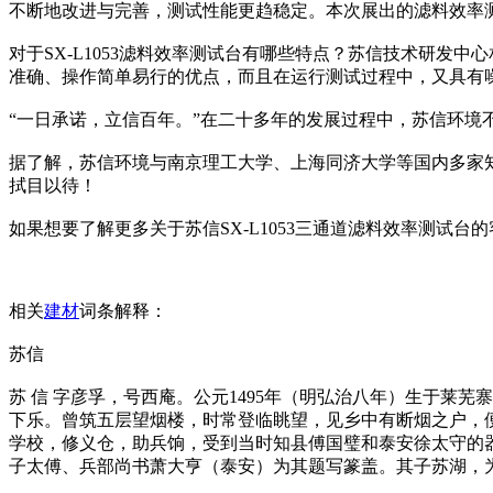
不断地改进与完善，测试性能更趋稳定。本次展出的滤料效率
对于SX-L1053滤料效率测试台有哪些特点？苏信技术研发中
准确、操作简单易行的优点，而且在运行测试过程中，又具有
“一日承诺，立信百年。”在二十多年的发展过程中，苏信环境
据了解，苏信环境与南京理工大学、上海同济大学等国内多家
拭目以待！
如果想要了解更多关于苏信SX-L1053三通道滤料效率测试台
相关
建材
词条解释：
苏信
苏 信 字彦孚，号西庵。公元1495年（明弘治八年）生于莱
下乐。曾筑五层望烟楼，时常登临眺望，见乡中有断烟之户，便
学校，修义仓，助兵饷，受到当时知县傅国璧和泰安徐太守的器
子太傅、兵部尚书萧大亨（泰安）为其题写篆盖。其子苏湖，