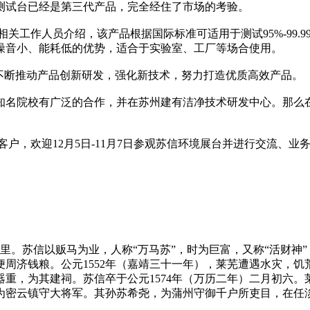
测试台已经是第三代产品，完全经住了市场的考验。
心相关工作人员介绍，该产品根据国际标准可适用于测试95%-99
噪音小、能耗低的优势，适合于实验室、工厂等场合使用。
不断推动产品创新研发，强化新技术，努力打造优质高效产品。
知名院校有广泛的合作，并在苏州建有洁净技术研发中心。那么
的客户，欢迎12月5日-11月7日参观苏信环境展台并进行交流、业
芜寨里。苏信以贩马为业，人称“万马苏”，时为巨富，又称“活财
周济钱粮。公元1552年（嘉靖三十一年），莱芜遭遇水灾，
重，为其建祠。苏信卒于公元1574年（万历二年）二月初六
为密云镇守大将军。其孙苏希尧，为蒲州守御千户所吏目，在任