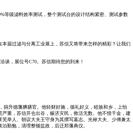
.99%等级滤料效率测试，整个测试台的设计结构紧密、测试参数
在本届过滤与分离工业展上，苏信又将带来怎样的精彩？让我们
务洽谈，展位号C70。苏信期待您的到来！
神”，捐升德藩腆膳官。他轻财好施，循礼好义，睦族和乡，上怡
饥荒严重，苏信开仓出谷，赈济灾民，救活无数。他不惜千金，建
。莱芜举人、朝议大夫王守身为其撰写墓志。光禄大夫、少傅兼太
淡泊勤勉，清理整顿盐政，后迁郑藩典仪。