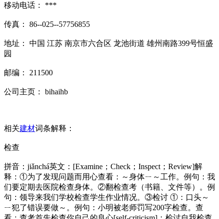
移动电话： ***
传真： 86--025--57756855
地址： 中国 江苏 南京市六合区 龙池街道 雄州南路399号恒盛
园
邮编： 211500
公司主页： bihaihb
相关
建材
词条解释：
检查
拼音：jiǎnchá英文：[Examine；Check；Inspect；Review]解
释：①为了发现问题而用心查看：～身体ㄧ～工作。例句：我
们要定期去医院检查身体。②翻检查考（书籍、文件等）。例
句：领导来我们学校检查学生作业情况。③检讨 ①：口头～
ㄧ犯了错误要做～。例句：小明被老师罚写200字检查。查
看；查考首先检查你自己的良心[self-criticism]：检讨自我检查