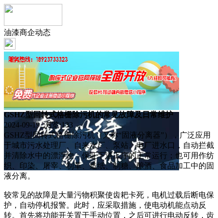
油漆商企动态
GSHZ型回转式格栅除污机的常见故障及日常维护
2024-09-19 浏览:
133
GSHZ型回转式格栅除污机（又称“固液分离器”），广泛应用
于城市污水处理厂、自来水厂、泵站、电厂进水口，自动拦截
并清除水中的漂浮物，保证下道工序的正常运行；也可用作纺
织、印染、屠宰、制革、造纸、制糖、酿酒、食品加工中的固
液分离。
较常见的故障是大量污物积聚使齿耙卡死，电机过载后断电保
护，自动停机报警。此时，应采取措施，使电动机能点动反
转。首先将功能开关置于手动位置，之后可进行电动反转，齿