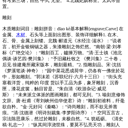
有考第三场，自然‘中式’无望。”4.北魏妃嫔称呈。太武帝曾
置。
雕刻
木质雕刻词目：雕刻拼音：dīao kè基本解释[engrave;Carve] 在
金属、
木材
、石头等上面刻出图形、装饰详细解释1. 在木、
石、骨、金属上刻镂。北魏·郦道元《水经注·湍水》：“说者
言，初开金银铜锡之器，朱漆雕刻之饰烂然。”南朝·梁·刘孝
标《广绝交论》：“雕刻百工，鑪捶万物。”清·王士禛《池北
偶谈·谈艺四·樊川集》：“予旧藏杜牧之 《樊川集》二十卷，
后见 徐建庵所藏宋版本，雕刻最精。”2. 指雕刻品。宋·沈括
《梦溪笔谈·神奇》：“园中菜花悉成荷华，仍各有一佛坐於花
中，形如雕刻。”郭沫若《苏联纪行·六月十三日》：“街头充
塞着洋货，纯粹的 印度 货以手工品为多，象牙雕刻，沉香
匣，漆花皮箧，触目皆是。”朱自清《欧游杂记·威尼
斯》：“未来派立体派的图画雕刻，都可见到。”3. 喻刻意修饰
文辞。唐·杜甫《寄刘峡州伯华使君》诗：“雕刻初谁料，纤毫
欲自矜。”金·元好问《秦略》：“诗尚雕刻，而不欲见斧凿
痕。”清·沈德潜《明诗别裁集·李梦阳诗序》：“ 空同五言古，
宗法陈思康乐，然过於雕刻，未极自然。”4. 犹砥砺。《清史
稿·礼志一》：“纵其间淳浇世殊，要莫不弘亮天功，雕刻人