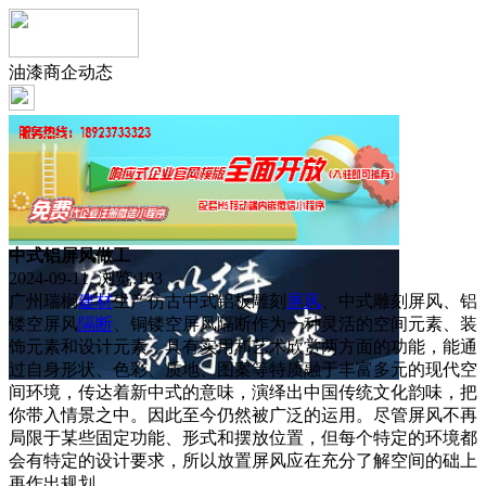
油漆商企动态
中式铝屏风做工
2024-09-11 浏览:
103
广州瑞榈
建材
生产仿古中式铝板雕刻
屏风
、中式雕刻屏风、铝
镂空屏风
隔断
、铜镂空屏风隔断作为一种灵活的空间元素、装
饰元素和设计元素，具有实用和艺术欣赏两方面的功能，能通
过自身形状、色彩、质地、图案等特质融于丰富多元的现代空
间环境，传达着新中式的意味，演绎出中国传统文化韵味，把
你带入情景之中。因此至今仍然被广泛的运用。尽管屏风不再
局限于某些固定功能、形式和摆放位置，但每个特定的环境都
会有特定的设计要求，所以放置屏风应在充分了解空间的础上
再作出规划。