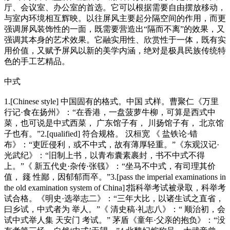
厅、会议室、办公室的首选。它可以根据需要自由摆放移动，
与室内环境相互辉映。以往屏风主要起分隔空间的作用，而更
强调屏风装饰性的一面，既需要营造出“隔而不离”的效果，又
强调其本身的艺术效果。它融实用性、欣赏性于一体，既有实
用价值，又赋予屏风以新的美学内涵，绝对是极具民族传统特
色的手工艺精品。
中式
1.[Chinese style] 中国固有的格式。中国 式样。曹聚仁《万里
行记·食在扬州》：“在香港，一盘菠萝牛柳，可算是西式中
菜，也可说是中式西菜， 广东馆子有， 川扬馆子有， 北京馆
子也有。”2.[qualified] 符合规格。 汉桓宽 《 盐铁论·错
布》：“吏匠侵利，或不中式，故有薄厚轻重。”《东观汉记·
光武纪》：“旧制上书，以青布囊素裹封，书不中式不得
上。”《 新五代史·杂传·张篯》：“坐马不中式，有司理其价
值， 籛 性鄙，因郁郁而卒。”3.[pass the imperial examinations in
the old examination system of China]∶指科举考试被录取，科举考
试合格。《明史·选举志二》：“三年大比，以诸生试之直省，
曰乡试，中式者为 举人。”《 清史稿·礼志八》：“ 顺治初，会
试中式举人集 天安门 考试。” 茅盾《童年·父亲的抱负》：“没