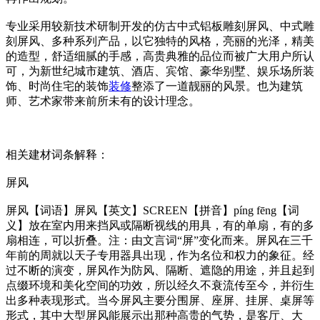
专业采用较新技术研制开发的仿古中式铝板雕刻屏风、中式雕
刻屏风、多种系列产品，以它独特的风格，亮丽的光泽，精美
的造型，舒适细腻的手感，高贵典雅的品位而被广大用户所认
可，为新世纪城市建筑、酒店、宾馆、豪华别墅、娱乐场所装
饰、时尚住宅的装饰
装修
整添了一道靓丽的风景。也为建筑
师、艺术家带来前所未有的设计理念。
相关建材词条解释：
屏风
屏风【词语】屏风【英文】SCREEN【拼音】píng fēng【词
义】放在室内用来挡风或隔断视线的用具，有的单扇，有的多
扇相连，可以折叠。注：由文言词“屏”变化而来。屏风在三千
年前的周就以天子专用器具出现，作为名位和权力的象征。经
过不断的演变，屏风作为防风、隔断、遮隐的用途，并且起到
点缀环境和美化空间的功效，所以经久不衰流传至今，并衍生
出多种表现形式。当今屏风主要分围屏、座屏、挂屏、桌屏等
形式，其中大型屏风能展示出那种高贵的气势，是客厅、大