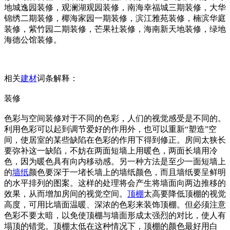
地城逸园装修，观澜湖观园装修，南海幸福城三期装修，大华
锦绣二期装修，椰海家园一期装修，滨江雅苑装修，楠滨华庭
装修，紫竹园二期装修，芒果社装修，海南新天地装修，绿地
海德公馆装修。
相关
建材
词条解释：
装修
色彩与空间装修对于不同的色彩，人们的视觉感受是不同的。
利用色彩可以起到调节爱好的作用外，也可以重新“塑造”空
间，使居室的某些缺陷在色彩的作用下得到修正。房间太狭长
要弥补这一缺陷，不妨在两面短墙上用暖色，两面长墙用冷
色，因为暖色具有向内移动感。另一种方法是至少一面短墙上
的
墙纸
颜色要深于一堵长墙上的墙纸颜色，而且墙纸要呈鲜明
的水平排列的图案。这样的处理将会产生将墙面向两边推移的
效果，从而增加房间的视觉空间。
顶棚
太高要降低顶棚的视觉
高度，可用比墙面温暖、深浓的色彩来装饰顶棚。但必须注意
色彩不要太暗，以免使顶棚与墙面形成太强烈的对比，使人有
塌顶的错觉。顶棚太低在这种情况下，顶棚的颜色最好用白