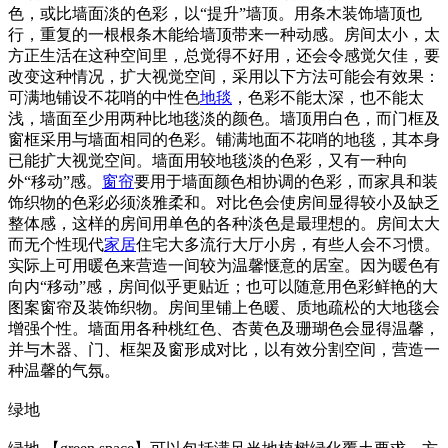
色，或比墙面淡的色彩，以“提升”墙顶。用条木装饰墙顶也
行，重复的一根根条木能给墙顶带来一种动感。房间太小，太
方正生活在这种空间里，总觉得不好用，还会令感觉欠佳，要
改变这种情况，扩大视觉空间，采用以下方法可能会有效果：
可满地铺设不花哨的中性色
地毯
，色彩不能太深，也不能太
浅，墙面至少用两种比地毯淡的颜色。墙顶用白色，而门框及
窗框采用与墙面相同的色彩。铺满地面不花哨的地毯，其本身
已能扩大视觉空间。墙面用较地毯淡的色彩，又有一种向
外“移动”感。
窗帘
要用于墙面颜色相协调的色彩，而家具和装
饰织物的色彩必须淡雅柔和。对比色会使房间显得较小及缺乏
整体感，这样的房间用单色的各种淡色是最理想的。房间太大
而无个性现代
家居
住宅大多流行大厅小房，有些人会不习惯。
实际上可用暖色来营造一间较为温馨惬意的居室。因为暖色有
向内“移动”感，房间似乎更贴近；也可以随意用色彩鲜艳的大
图案窗帘及装饰织物。房间里铺上色暖、质地疏松的大地毯会
增强个性。墙面用各种桃红色、杏黄色及珊瑚色会显得温馨，
并与木器、门、框架及窗形成对比，以有效分割空间，营造一
种温馨的气氛。
绿地