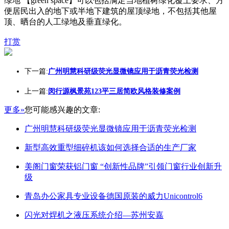
绿地 【green space】可以包括满足当地植树绿化覆土要求、方
便居民出入的地下或半地下建筑的屋顶绿地，不包括其他屋
顶、晒台的人工绿地及垂直绿化。
打赏
下一篇:
广州明慧科研级荧光显微镜应用于沥青荧光检测
上一篇:
闵行源枫景苑123平三居简欧风格装修案例
更多»
您可能感兴趣的文章:
广州明慧科研级荧光显微镜应用于沥青荧光检测
新型高效重型细碎机该如何选择合适的生产厂家
美阁门窗荣获铝门窗 “创新性品牌”引领门窗行业创新升
级
青岛办公家具专业设备德国原装的威力Unicontrol6
闪光对焊机之液压系统介绍—苏州安嘉