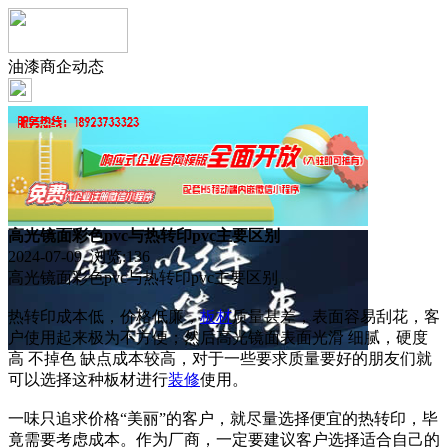
油漆商企动态
高光镜面彩色pvc与热转印pvc主要区别
2024-07-09 浏览:
136
高光镜面彩色pvc与热转印pvc主要区别
热转印成本低，价格低廉，
板材
质量甚差，表面容易刮花，客
户使用起来极为不方便；然后高光镜面表面光滑 细腻，硬度
高 不掉色 缺点成本较高，对于一些要求质量要好的朋友们就
可以选择这种板材进行
装修
使用。
一味只追求价格“美丽”的客户，就尽量选择便宜的热转印，毕
竟需要考虑成本。作为厂商，一定要建议客户选择适合自己的