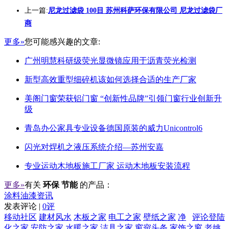
上一篇:
尼龙过滤袋 100目 苏州科萨环保有限公司 尼龙过滤袋厂
商
更多»
您可能感兴趣的文章:
广州明慧科研级荧光显微镜应用于沥青荧光检测
新型高效重型细碎机该如何选择合适的生产厂家
美阁门窗荣获铝门窗 “创新性品牌”引领门窗行业创新升
级
青岛办公家具专业设备德国原装的威力Unicontrol6
闪光对焊机之液压系统介绍—苏州安嘉
专业运动木地板施工厂家 运动木地板安装流程
更多»
有关
环保 节能
的产品：
涂料油漆资讯
发表评论 |
0评
移动社区
建材风水
木板之家
电工之家
壁纸之家
净
评论登陆
化之家
安防之家
水暖之家
洁具之家
窗帘头条
家饰之窗
老姚