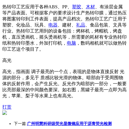
热转印工艺应用于各种ABS、PP、
塑胶
、
木材
、有涂层金属
等产品表面。可根据客户的要求设计生产热转印膜，通过热压
将图案转印到工件表面，提高产品档次。热转印工艺广泛用于
塑胶、化妆品、玩具、
电器
、建材、
礼品
、食品包装、文具等
行业。热转印工艺用到的设备包括：烤杯机，烤帽机，烤盘
机，直压烫画机，摇头烫画机等，所需要的耗材有专业热转印
纸和热转印墨水，外加打印机，
电脑
，数码相机就可以做热转
印工艺这个项目了。
高光
高光，指画面 调子最亮的一个点，表现的是物体直接反射 光
源的部分，多见于 质感比较光滑的物体。暗部由于受周围物
体的反射作用，会产生反光。反光作为暗部的一部分，一般要
比亮部最深的中间颜色要深。如右图，黑罐子最亮一点即为高
光，苹果、梨子等水果上也有高光。
打赏
下一篇:
广州明慧科研级荧光显微镜应用于沥青荧光检测