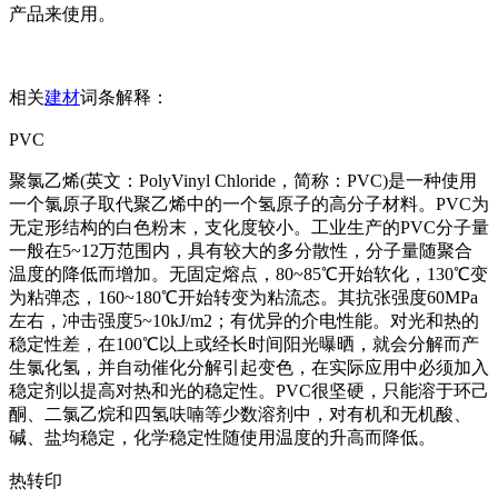
产品来使用。
相关
建材
词条解释：
PVC
聚氯乙烯(英文：PolyVinyl Chloride，简称：PVC)是一种使用
一个氯原子取代聚乙烯中的一个氢原子的高分子材料。PVC为
无定形结构的白色粉末，支化度较小。工业生产的PVC分子量
一般在5~12万范围内，具有较大的多分散性，分子量随聚合
温度的降低而增加。无固定熔点，80~85℃开始软化，130℃变
为粘弹态，160~180℃开始转变为粘流态。其抗张强度60MPa
左右，冲击强度5~10kJ/m2；有优异的介电性能。对光和热的
稳定性差，在100℃以上或经长时间阳光曝晒，就会分解而产
生氯化氢，并自动催化分解引起变色，在实际应用中必须加入
稳定剂以提高对热和光的稳定性。PVC很坚硬，只能溶于环己
酮、二氯乙烷和四氢呋喃等少数溶剂中，对有机和无机酸、
碱、盐均稳定，化学稳定性随使用温度的升高而降低。
热转印