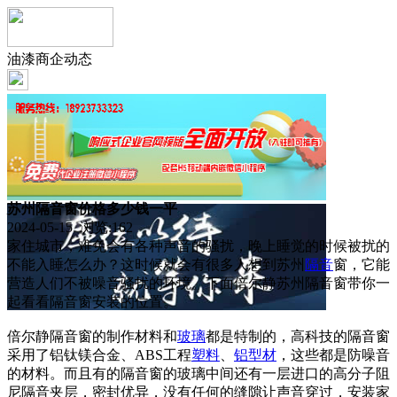
油漆商企动态
苏州隔音窗价格多少钱一平
2024-05-15 浏览:
162
家住城市，难免会有各种声音的骚扰，晚上睡觉的时候被扰的
不能入睡怎么办？这时候就会有很多人想到苏州
隔音
窗，它能
营造人们不被噪音骚扰的环境。下面倍尔静苏州隔音窗带你一
起看看隔音窗安装的位置。
倍尔静隔音窗的制作材料和
玻璃
都是特制的，高科技的隔音窗
采用了铝钛镁合金、ABS工程
塑料
、
铝型材
，这些都是防噪音
的材料。而且有的隔音窗的玻璃中间还有一层进口的高分子阻
尼隔音夹层，密封优异，没有任何的缝隙让声音穿过，安装家