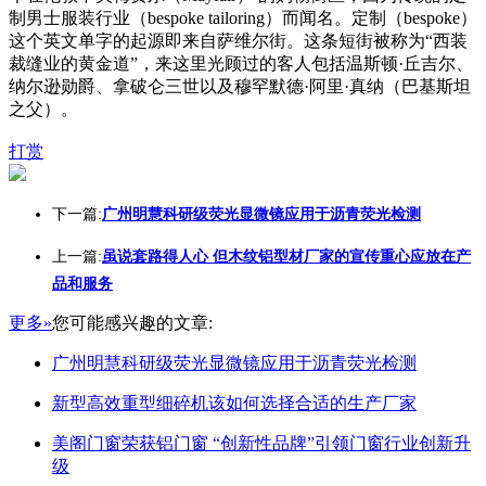
制男士服装行业（bespoke tailoring）而闻名。定制（bespoke）
这个英文单字的起源即来自萨维尔街。这条短街被称为“西装
裁缝业的黄金道”，来这里光顾过的客人包括温斯顿·丘吉尔、
纳尔逊勋爵、拿破仑三世以及穆罕默德·阿里·真纳（巴基斯坦
之父）。
打赏
下一篇:
广州明慧科研级荧光显微镜应用于沥青荧光检测
上一篇:
虽说套路得人心 但木纹铝型材厂家的宣传重心应放在产
品和服务
更多»
您可能感兴趣的文章:
广州明慧科研级荧光显微镜应用于沥青荧光检测
新型高效重型细碎机该如何选择合适的生产厂家
美阁门窗荣获铝门窗 “创新性品牌”引领门窗行业创新升
级