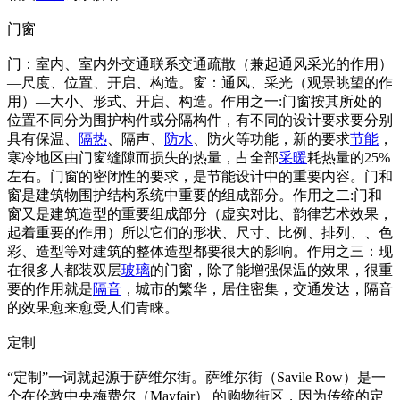
门窗
门：室内、室内外交通联系交通疏散（兼起通风采光的作用）
—尺度、位置、开启、构造。窗：通风、采光（观景眺望的作
用）—大小、形式、开启、构造。作用之一:门窗按其所处的
位置不同分为围护构件或分隔构件，有不同的设计要求要分别
具有保温、
隔热
、隔声、
防水
、防火等功能，新的要求
节能
，
寒冷地区由门窗缝隙而损失的热量，占全部
采暖
耗热量的25%
左右。门窗的密闭性的要求，是节能设计中的重要内容。门和
窗是建筑物围护结构系统中重要的组成部分。作用之二:门和
窗又是建筑造型的重要组成部分（虚实对比、韵律艺术效果，
起着重要的作用）所以它们的形状、尺寸、比例、排列、、色
彩、造型等对建筑的整体造型都要很大的影响。作用之三：现
在很多人都装双层
玻璃
的门窗，除了能增强保温的效果，很重
要的作用就是
隔音
，城市的繁华，居住密集，交通发达，隔音
的效果愈来愈受人们青睐。
定制
“定制”一词就起源于萨维尔街。萨维尔街（Savile Row）是一
个在伦敦中央梅费尔（Mayfair） 的购物街区，因为传统的定