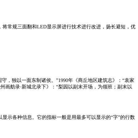
，将常规三面翻和LED显示屏进行技术进行改进，扬长避短，优
面而固守，独以一面东制诸侯。”1990年《商丘地区建筑志》：“袁家
扬州画舫录·新城北录下》：“梨园以副末开场，为领班；副末以
显示各种信息。它的指标一般是用最多可以显示的“字”的行数