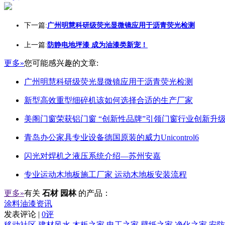
下一篇:
广州明慧科研级荧光显微镜应用于沥青荧光检测
上一篇:
防静电地坪漆 成为油漆类新宠！
更多»
您可能感兴趣的文章:
广州明慧科研级荧光显微镜应用于沥青荧光检测
新型高效重型细碎机该如何选择合适的生产厂家
美阁门窗荣获铝门窗 “创新性品牌”引领门窗行业创新升
青岛办公家具专业设备德国原装的威力Unicontrol6
闪光对焊机之液压系统介绍—苏州安嘉
专业运动木地板施工厂家 运动木地板安装流程
更多»
有关
石材 园林
的产品：
涂料油漆资讯
发表评论 |
0评
移动社区
建材风水
木板之家
电工之家
壁纸之家
净化之家
安防