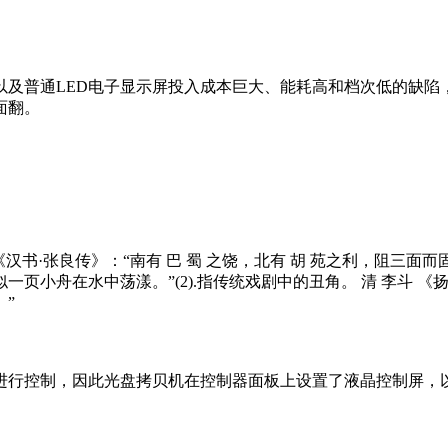
以及普通LED电子显示屏投入成本巨大、能耗高和档次低的缺陷
面翻。
面。《汉书·张良传》：“南有 巴 蜀 之饶，北有 胡 苑之利，阻三
页小舟在水中荡漾。”(2).指传统戏剧中的丑角。 清 李斗 《
”
进行控制，因此光盘拷贝机在控制器面板上设置了液晶控制屏，以