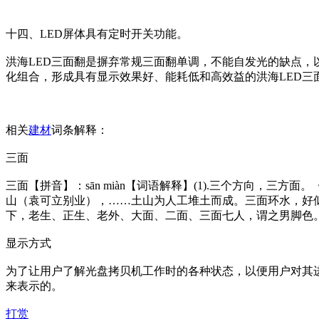
十四、LED屏体具有定时开关功能。
洪海LED三面翻是摒弃常规三面翻单调，不能自发光的缺点，
化组合，形成具有显示效果好、能耗低和高效益的洪海LED三
相关
建材
词条解释：
三面
三面【拼音】：sān miàn【词语解释】(1).三个方向，三方
山（袁可立别业），……土山为人工堆土而成。三面环水，好似一
下，老生、正生、老外、大面、二面、三面七人，谓之男脚色。
显示方式
为了让用户了解光盘拷贝机工作时的各种状态，以便用户对其
来表示的。
打赏