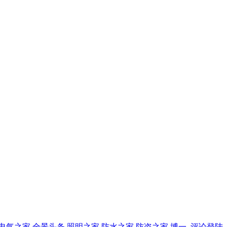
电气之家
全景头条
照明之家
防水之家
防盗之家
博一
评论登陆