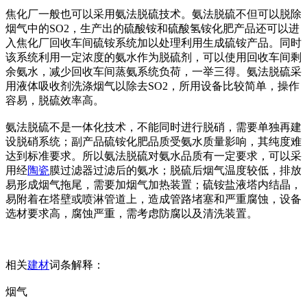
焦化厂一般也可以采用氨法脱硫技术。氨法脱硫不但可以脱除
烟气中的SO2，生产出的硫酸铵和硫酸氢铵化肥产品还可以进
入焦化厂回收车间硫铵系统加以处理利用生成硫铵产品。同时
该系统利用一定浓度的氨水作为脱硫剂，可以使用回收车间剩
余氨水，减少回收车间蒸氨系统负荷，一举三得。氨法脱硫采
用液体吸收剂洗涤烟气以除去SO2，所用设备比较简单，操作
容易，脱硫效率高。
氨法脱硫不是一体化技术，不能同时进行脱硝，需要单独再建
设脱硝系统；副产品硫铵化肥品质受氨水质量影响，其纯度难
达到标准要求。所以氨法脱硫对氨水品质有一定要求，可以采
用经
陶瓷
膜过滤器过滤后的氨水；脱硫后烟气温度较低，排放
易形成烟气拖尾，需要加烟气加热装置；硫铵盐液塔内结晶，
易附着在塔壁或喷淋管道上，造成管路堵塞和严重腐蚀，设备
选材要求高，腐蚀严重，需考虑防腐以及清洗装置。
相关
建材
词条解释：
烟气