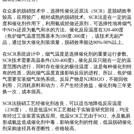
在众多的脱硝技术中，选择性催化还原法（SCR）是脱硝效率
较高，应用较广，相对成熟的脱硝技术。SCR法是在一定的温
度和催化剂作用下，利用氨或烃做还原剂，可选择性地将烟气
中NOx还原为氮气和水的方法。催化反应温度在320-400度
（焦炉烟气温度范围基本为180度-300度），该技术无副产
品，通过加大催化剂装填量，脱硝效率能达80%-90%以上。
在SCR系统设计中，烟气温度是选择催化剂的重要运行参数。
SCR技术需要高温条件(320-400度)，催化反应只能在一定的温
度范围内进行，同时存在催化的极佳温度，这是每种催化剂特
有的性质，因此烟气温度直接影响反应的进程。所以，焦炉烟
气需要安装烟气加热系统。反应产物是N2和H2O，不能回收
利用，只消耗原料和动力，不产生经济效益，催化剂每三年更
换一次，成本很高。
SCR法脱硝工艺经催化剂改良，可以适当地降低反应温度
（230度），但是低温SCR工艺都处于实验室研究阶段，均没
有经过工业装置实践应用。低温SCR工艺由于SO2、水及氨易
形成氨盐造成催化剂中毒，影响催化剂的性能，低温脱硝催化
剂采购途径具有垄断性，价格较高。