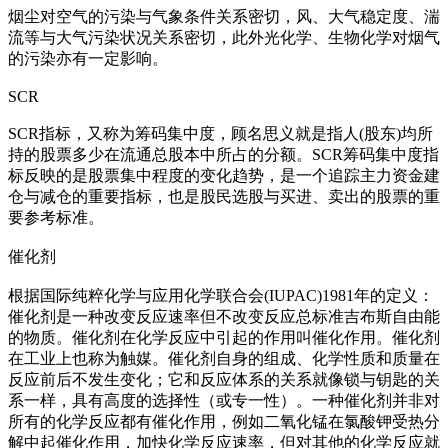
烟尘对空气的污染与气象条件关系密切，风、大气稳定度、湍
流等与大气污染状况关系密切，此外光化学、生物化学对烟气
的污染亦有一定影响。
SCR
SCR指标，又称为筹码集中度，顾名思义就是指人(股东)均所
持的股票多少在流通总股本中所占的分额。SCR筹码集中度指
标反映的是股票集中程度的变化趋势，是一个追踪主力资金建
仓与减仓的重要指标，也是股民选股与买进、卖出的股票的重
要参考标准。
催化剂
根据国际纯粹化学与应用化学联合会(IUPAC)1981年的定义：
催化剂是一种改变反应速率但不改变反应总标准吉布斯自由能
的物质。催化剂在化学反应中引起的作用叫催化作用。催化剂
在工业上也称为触媒。催化剂自身的组成、化学性质和质量在
反应前后不发生变化；它和反应体系的关系就像锁与钥匙的关
系一样，具有高度的选择性（或专一性）。一种催化剂并非对
所有的化学反应都有催化作用，例如二氧化锰在氯酸钾受热分
解中起催化作用，加快化学反应速率，但对其他的化学反应就