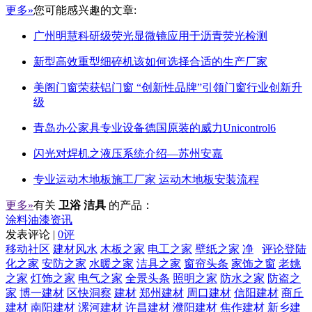
更多»
您可能感兴趣的文章:
广州明慧科研级荧光显微镜应用于沥青荧光检测
新型高效重型细碎机该如何选择合适的生产厂家
美阁门窗荣获铝门窗 “创新性品牌”引领门窗行业创新升
级
青岛办公家具专业设备德国原装的威力Unicontrol6
闪光对焊机之液压系统介绍—苏州安嘉
专业运动木地板施工厂家 运动木地板安装流程
更多»
有关
卫浴 洁具
的产品：
涂料油漆资讯
发表评论 |
0评
移动社区
建材风水
木板之家
电工之家
壁纸之家
净
评论登陆
化之家
安防之家
水暖之家
洁具之家
窗帘头条
家饰之窗
老姚
之家
灯饰之家
电气之家
全景头条
照明之家
防水之家
防盗之
家
博一建材
区快洞察
建材
郑州建材
周口建材
信阳建材
商丘
建材
南阳建材
漯河建材
许昌建材
濮阳建材
焦作建材
新乡建