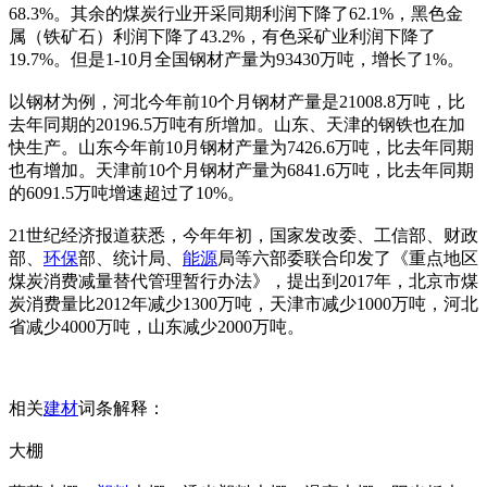
68.3%。其余的煤炭行业开采同期利润下降了62.1%，黑色金
属（铁矿石）利润下降了43.2%，有色采矿业利润下降了
19.7%。但是1-10月全国钢材产量为93430万吨，增长了1%。
以钢材为例，河北今年前10个月钢材产量是21008.8万吨，比
去年同期的20196.5万吨有所增加。山东、天津的钢铁也在加
快生产。山东今年前10月钢材产量为7426.6万吨，比去年同期
也有增加。天津前10个月钢材产量为6841.6万吨，比去年同期
的6091.5万吨增速超过了10%。
21世纪经济报道获悉，今年年初，国家发改委、工信部、财政
部、
环保
部、统计局、
能源
局等六部委联合印发了《重点地区
煤炭消费减量替代管理暂行办法》，提出到2017年，北京市煤
炭消费量比2012年减少1300万吨，天津市减少1000万吨，河北
省减少4000万吨，山东减少2000万吨。
相关
建材
词条解释：
大棚