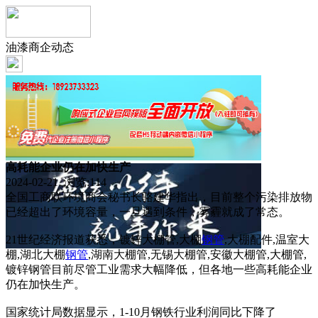
油漆商企动态
高耗能企业仍在加快生产
2024-02-21 浏览:
114
全国工商联环境商会秘书长骆建华指出，目前整个污染排放物
已经超出了环境容量，一旦遇到条件，雾霾就成了常态。
21世纪经济报道获悉，镀锌大棚管,大棚
钢管
,大棚配件,温室大
棚,湖北大棚
钢管
,湖南大棚管,无锡大棚管,安徽大棚管,大棚管,
镀锌钢管目前尽管工业需求大幅降低，但各地一些高耗能企业
仍在加快生产。
国家统计局数据显示，1-10月钢铁行业利润同比下降了