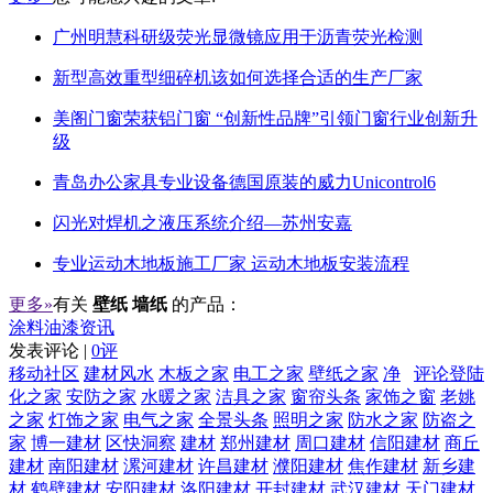
广州明慧科研级荧光显微镜应用于沥青荧光检测
新型高效重型细碎机该如何选择合适的生产厂家
美阁门窗荣获铝门窗 “创新性品牌”引领门窗行业创新升
级
青岛办公家具专业设备德国原装的威力Unicontrol6
闪光对焊机之液压系统介绍—苏州安嘉
专业运动木地板施工厂家 运动木地板安装流程
更多»
有关
壁纸 墙纸
的产品：
涂料油漆资讯
发表评论 |
0评
移动社区
建材风水
木板之家
电工之家
壁纸之家
净
评论登陆
化之家
安防之家
水暖之家
洁具之家
窗帘头条
家饰之窗
老姚
之家
灯饰之家
电气之家
全景头条
照明之家
防水之家
防盗之
家
博一建材
区快洞察
建材
郑州建材
周口建材
信阳建材
商丘
建材
南阳建材
漯河建材
许昌建材
濮阳建材
焦作建材
新乡建
材
鹤壁建材
安阳建材
洛阳建材
开封建材
武汉建材
天门建材