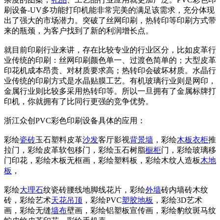
刷设备-UV多功能打印机能非常完美的满足该需求，充分体现
出了强大的市场潜力。突破了丝网印刷，热转印等印刷方式带
来的瓶颈，为客户找到了新的利润增长点。
就目前印刷行业来讲，存在比较专业的行业区分，比如皮革行
业传统的印刷：丝网印刷颜色单一、过渡色简单的；大型皮革
印花机成本昂贵、对材质要求高；热转印会破坏材质。水晶行
业传统的印刷方式是水晶贴膜工艺。有机玻璃行业则是网印，
金属行业则比较多采用热转印等。所以一旦拥有了金属标牌打
印机，你就拥有了比同行更强的竞争优势。
浙江众创PVC彩色印刷设备具体的应用：
彩绘
瓷砖
玉石塑料皮革
沙发
客厅影视
背景墙
，彩绘
木板
衣柜
推
拉门，彩绘皮革软包移门，彩绘玉石树脂
橱柜
门，彩绘玻璃移
门印花，彩绘木板无框画，彩绘塑料板，彩绘木纹人造板
木地
板
，
彩绘
大理石
纹瓷砖腰线地脚线花片，彩绘
外墙
砖内墙砖木纹
砖，彩绘艺术
天花
吊顶
，彩绘PVC
塑胶
地板
，彩绘3D艺术
画，彩绘无缝
墙布
壁画，彩绘铝塑板宣传画，彩绘豹纹斑马纹