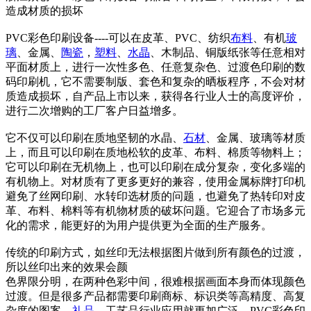
造成材质的损坏
PVC彩色印刷设备----可以在皮革、PVC、纺织
布料
、有机
玻
璃
、金属、
陶瓷
，
塑料
、
水晶
、木制品、铜版纸张等任意相对
平面材质上，进行一次性多色、任意复杂色、过渡色印刷的数
码印刷机，它不需要制版、套色和复杂的晒板程序，不会对材
质造成损坏，自产品上市以来，获得各行业人士的高度评价，
进行二次增购的工厂客户日益增多。
它不仅可以印刷在质地坚韧的水晶、
石材
、金属、玻璃等材质
上，而且可以印刷在质地松软的皮革、布料、棉质等物料上；
它可以印刷在无机物上，也可以印刷在成分复杂，变化多端的
有机物上。对材质有了更多更好的兼容，使用金属标牌打印机
避免了丝网印刷、水转印选材质的问题，也避免了热转印对皮
革、布料、棉料等有机物材质的破坏问题。它迎合了市场多元
化的需求，能更好的为用户提供更为全面的生产服务。
传统的印刷方式，如丝印无法根据图片做到所有颜色的过渡，
所以丝印出来的效果会颜
色界限分明，在两种色彩中间，很难根据画面本身而体现颜色
过渡。但是很多产品都需要印刷商标、标识类等高精度、高复
杂度的图案，
礼品
、工艺品行业应用就更加广泛。PVC彩色印