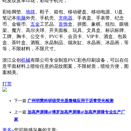
蛇皮纹皮革印花，彩绘手机壳，
彩绘脚垫、
地毯
、鞋子、箱包、移动硬盘、移动电源、U盘、
笔记本
电脑
外壳、手机壳、
充电器
、手表盖、手表带、纪念
币、金银币、
五金
工艺品、
首饰
盒、拼图、象棋、纽扣、眼镜
架、魔方、高尔夫球、开关面板、玩具、文具盒、标识标牌、
工牌、胸卡、公交卡、PVC卡、会员卡、VIP卡、酒盒、包装
盒、茶叶盒、酒瓶、水晶制品、烟灰缸、水晶画、冰晶画，等
等，不限材料，不限尺寸。
浙江众创
机械
有限公司专业制造PVC彩色印刷设备，可以在任
意平面材料上喷绘任意的花纹图案，不限材质，喷绘方便，图
案精美。
打赏
下一篇:
广州明慧科研级荧光显微镜应用于沥青荧光检测
上一篇:
加高声屏障@博罗加高声屏障@加高声屏障专业生产厂
家
更多»
您可能感兴趣的文章: