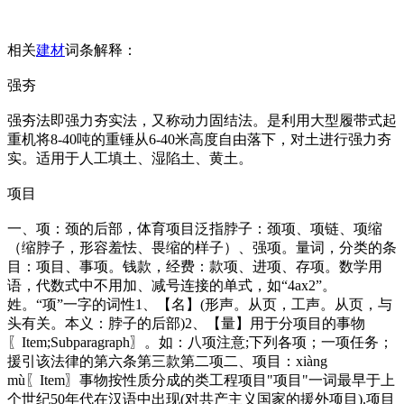
相关
建材
词条解释：
强夯
强夯法即强力夯实法，又称动力固结法。是利用大型履带式起
重机将8-40吨的重锤从6-40米高度自由落下，对土进行强力夯
实。适用于人工填土、湿陷土、黄土。
项目
一、项：颈的后部，体育项目泛指脖子：颈项、项链、项缩
（缩脖子，形容羞怯、畏缩的样子）、强项。量词，分类的条
目：项目、事项。钱款，经费：款项、进项、存项。数学用
语，代数式中不用加、减号连接的单式，如“4ax2”。
姓。“项”一字的词性1、【名】(形声。从页，工声。从页，与
头有关。本义：脖子的后部)2、【量】用于分项目的事物
〖Item;Subparagraph〗。如：八项注意;下列各项；一项任务；
援引该法律的第六条第三款第二项二、项目：xiàng
mù〖Item〗事物按性质分成的类工程项目"项目"一词最早于上
个世纪50年代在汉语中出现(对共产主义国家的援外项目).项目