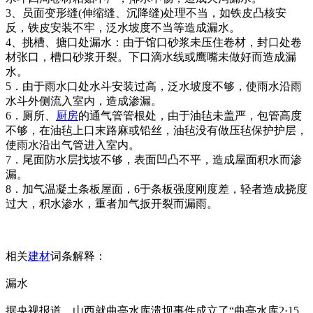
3、员面变形缝(伸缩缝、沉降缝)处理不当，如铁皮凸核安
反，铁皮安装不牢，泛水坡度不当等造成漏水。
4、挑槽、搪口处漏水：由于馆口砂浆未压住卷材，封口处卷
材张口，槽口砂浆开裂。下口滴水线或鹰嘴未做好而造成漏
水。
5．由于雨水口处水斗安装过高，泛水坡度不够，使雨水沿雨
水斗外侧流入室内，造成渗漏。
6．厕所、
厨房
的通气管管根处，由于油毡未盖严，包管高度
不够，在油毡上口末路麻或铅丝，油毡没有做压毡保护护层，
使雨水沿出气管进入室内。
7．尾面防水层找坡不够，表面凹凸不平，造成屋面积水而渗
漏。
8．加气温凝土条板屋面，6于条板强度刚度差，轻者造成挠度
过大，积水渗水，重者加气扳开裂而漏雨。
相关
建材
词条解释：
漏水
据央视报道，山西就曲亭水库溃坝事件成立了“曲亭水库2·15