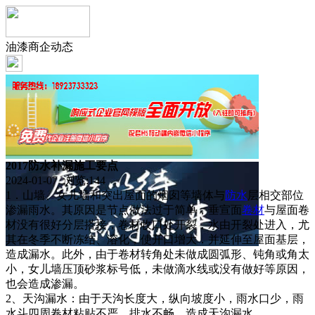
油漆商企动态
2017防水补漏施工要点
2024-01-07 浏览:
144
1．山墙、女儿墙和突出屋面的烟囱等墙体与
防水
层相交部位
渗漏雨水。其原因是节点做法过于简单，垂宣面
卷材
与屋面卷
材没有很好分层搭接，卷材收口处开裂，水由开裂处进入，尤
其在冬季不断冻结、溶化，使开口增大．并延伸至屋面基层，
造成漏水。此外，由于卷材转角处未做成圆弧形、钝角或角太
小，女儿墙压顶砂浆标号低，未做滴水线或没有做好等原因，
也会造成渗漏。
2、天沟漏水：由于天沟长度大，纵向坡度小，雨水口少，雨
水斗四周卷材粘贴不严，排水不畅，造成天沟漏水。