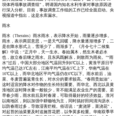
坝体坍塌事故调查组”，聘请国内知名水利专家对事故原因进
行深入分析。目前，事故调查工作组的工作已经全面启动。央
视报道中指出，这是水库漏水。
雨水
雨水（Therains）雨水雨水，表示降水开始，雨量逐步增多。
雨水，表示两层意思，一是天气回暖，降水量逐渐增多了，二
是在降水形式上，雪渐少了，雨渐多了。《月令七十二候集
解》中说：“正月中，天一生水。春始属木，然生木者必水
也，故立春后继之雨水。且东风既解冻，则散而为雨矣。”“雨
水”过后，中国大部分地区气温回升到0℃以上，黄淮平原日平
均气温已达3℃左右，江南平均气温在5℃上下，华南气温在
10℃以上，而华北地区平均气温仍在0℃以下。雨水前后，油
菜、冬麦普遍返青生长，对水分的要求较高。“春雨贵如油”，
这时适宜的降水对作物的生长特别重要。而华北、西北以及黄
淮地区这时降水量一般较少，常不能满足农业生产的需要。若
早春少雨，雨水前后及时春灌，可取得最好的经济效益。淮河
以南地区，则以加强中耕锄地为主，同时搞好田间清沟沥水，
以防春雨过多，导致湿害烂根。俗话说：“麦浇芽，菜浇花”，
对起苔的油菜要及时追施苔花肥，以争荚多粒重。华南双季早