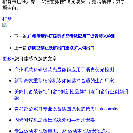
稻育秧已经开始，应注意抓住“冷尾暖头”，抢晴播种，力争一
播全苗。
打赏
下一篇:
广州明慧科研级荧光显微镜应用于沥青荧光检测
上一篇:
伊朗或禁止铁矿出口重点扩大钢出口
更多»
您可能感兴趣的文章:
广州明慧科研级荧光显微镜应用于沥青荧光检测
新型高效重型细碎机该如何选择合适的生产厂家
美阁门窗荣获铝门窗 “创新性品牌”引领门窗行业创新升
级
青岛办公家具专业设备德国原装的威力Unicontrol6
闪光对焊机之液压系统介绍—苏州安嘉
专业运动木地板施工厂家 运动木地板安装流程