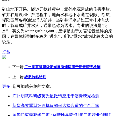
矿山地下开采、隧道开挖过程中，意外水源造成的伤害事故。
矿井在建设和生产过程中，地面水和地下水通过裂隙、断层、
塌陷区等各种通道涌入矿井，当矿井涌水超过正常排水能力
时，就造成矿井水灾，通常也称为透水。专业的说法是“突
水”，英文为water gushing-out，应该是由于方言读音差异的原
因，在媒体报到时多称为“透水”，所以“透水”成为比较大众的
说法。
打赏
下一篇:
广州明慧科研级荧光显微镜应用于沥青荧光检测
上一篇:
轻质砖粘结剂
更多»
您可能感兴趣的文章:
广州明慧科研级荧光显微镜应用于沥青荧光检测
新型高效重型细碎机该如何选择合适的生产厂家
美阁门窗荣获铝门窗 “创新性品牌”引领门窗行业创新升