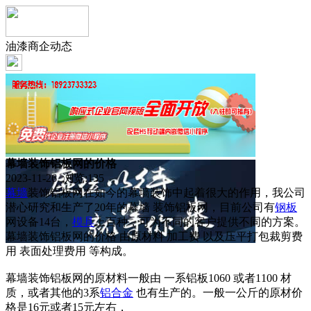
油漆商企动态
幕墙装饰铝板网的价格
2023-11-26 浏览:
135
幕墙
装饰铝板网在如今的幕墙装饰中起着很大的作用，我公司
潜心研究和生产了20年的幕墙 装饰铝板网，目前公司有
钢板
网设备14台，
模具
上百种，可为不同的客户提供不同的方案。
幕墙装饰铝板网的价格 由原材料 加工费 以及压平打包裁剪费
用 表面处理费用 等构成。
幕墙装饰铝板网的原材料一般由 一系铝板1060 或者1100 材
质，或者其他的3系
铝合金
也有生产的。一般一公斤的原材价
格是16元或者15元左右，