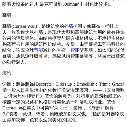
随着大设备的进步,最宽可做到600mm的排材也比较多)。
幕墙
幕墙(Curtain Wall)，是建筑物的
外墙
护围，像幕布一样挂上
去，故又称为悬挂墙，是现代大型和高层建筑常用的带有装饰
效果的轻质墙体。由结构框架与镶嵌板材组成，不承担主体结
构载荷与作用的建筑围护结构。今后，由于幕墙工艺与科技的
结合，响应全球
节能
减排的号召，
智能
型幕墙，如太阳能光伏
幕墙、通风道呼吸幕墙、感应风雨智能幕墙等，将展示出建筑
的独特魅力。
装饰
词目：装饰装饰[Decorate；Dress up；Embellish；Trim；Grace]
指一般人日常生活中的化妆打扮交语速装束。——《玉台新咏
·古诗为焦仲卿妻作》装饰的解释为：对特定的建筑物或室内
按照一定的思路和风格进行美化的一种活动或行业。装饰，
Decoration在英文中可简写为“dec”。装饰，《辞源》解释
为“装者，藏也，饰者，物既成加以文采也。”指的是对器物表
面添加纹饰、色彩以达到美化的目的。