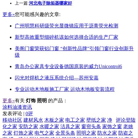
上一篇:
河北电子除垢器哪家好
更多»
您可能感兴趣的文章:
广州明慧科研级荧光显微镜应用于沥青荧光检测
新型高效重型细碎机该如何选择合适的生产厂家
美阁门窗荣获铝门窗 “创新性品牌”引领门窗行业创新升
级
青岛办公家具专业设备德国原装的威力Unicontrol6
闪光对焊机之液压系统介绍—苏州安嘉
专业运动木地板施工厂家 运动木地板安装流程
更多»
有关
灯饰 照明
的产品：
涂料油漆资讯
发表评论 |
0评
移动社区
建材风水
木板之家
电工之家
壁纸之家
净
评论登陆
化之家
安防之家
水暖之家
洁具之家
窗帘头条
家饰之窗
老姚
之家
灯饰之家
电气之家
全景头条
照明之家
防水之家
防盗之