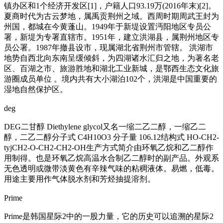
镇办区和1个经济开发区[1]，户籍人口93.19万(2016年末)[2]。
夏商时代为古云梦地，属禹贡荆州之域。西周时期周武王封为
州国，都城在今黄蓬山。1949年于新堤设置沔阳地区专员公
署，新堤为专署直辖市。1951年，建立洪湖县，属荆州地区专
员公署。1987年撤县设市，现属湖北省荆州市管辖。 洪湖市
地势自西北向东南呈缓倾斜，为四湖诸水汇归之地，为著名老
区、百湖之市、旅游胜地和湖北工业新城，是鄂西生态文化旅
游圈成员单位 。境内共有大小湖泊102个，洪湖是中国重要的
湿地自然保护区。
deg
DEG二甘醇 Diethylene glycol又名一缩二乙二醇，一缩乙二
醇，二乙二醇分子式 C4H10O3 分子量 106.12结构式 HO-CH2-
tyjCH2-O-CH2-CH2-OH生产方式简介由环氧乙烷和乙二醇作
用制得。也是环氧乙烷高温水合制乙二醇时的副产品。外观系
无色透明或微带淡黄色有辛辣气味的粘稠液体。易燃，低毒。
用途主要用作气体脱水剂和芳烃抽提溶剂。
Prime
Prime是韩国星际2中的一股力量，它的历史可以追溯的星际2