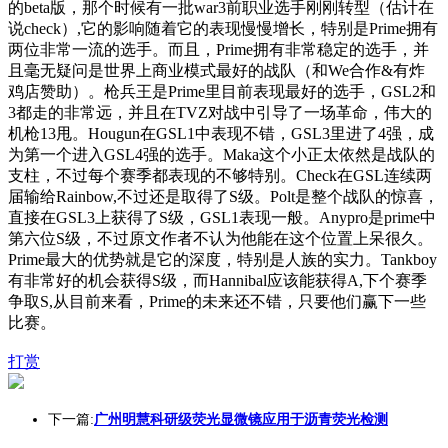
的beta版，那个时候有一批war3前职业选手刚刚转型（估计在
说check）,它的影响随着它的表现慢慢增长，特别是Prime拥有
两位非常一流的选手。而且，Prime拥有非常稳定的选手，并
且毫无疑问是世界上商业模式最好的战队（和We合作&有炸
鸡店赞助）。枪兵王是Prime里目前表现最好的选手，GSL2和
3都走的非常远，并且在TVZ对战中引导了一场革命，伟大的
机枪13甩。Hougun在GSL1中表现不错，GSL3里进了4强，成
为第一个进入GSL4强的选手。Maka这个小正太依然是战队的
支柱，不过每个赛季都表现的不够特别。Check在GSL连续两
届输给Rainbow,不过还是取得了S级。Polt是整个战队的惊喜，
直接在GSL3上获得了S级，GSL1表现一般。Anypro是prime中
第六位S级，不过原文作者不认为他能在这个位置上呆很久。
Prime最大的优势就是它的深度，特别是人族的实力。Tankboy
有非常好的机会获得S级，而Hannibal应该能获得A,下个赛季
争取S,从目前来看，Prime的未来还不错，只要他们赢下一些
比赛。
打赏
下一篇:
广州明慧科研级荧光显微镜应用于沥青荧光检测