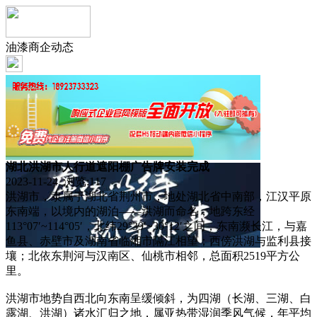
油漆商企动态
湖北洪湖市人行道遮阳棚广告牌安装完成
2023-11-24 浏览:
117
洪湖市，隶属于湖北省荆州市，地处湖北省中南部，江汉平原
东南端，以境内的湖泊——洪湖而命名，地跨东经
113°07′~114°05′，北纬29°39′~30°12′之间，东南濒长江，与嘉
鱼县、赤壁市及湖南省临湘市隔江相望；西傍洪湖与监利县接
壤；北依东荆河与汉南区、仙桃市相邻，总面积2519平方公
里。
洪湖市地势自西北向东南呈缓倾斜，为四湖（长湖、三湖、白
露湖、洪湖）诸水汇归之地，属亚热带湿润季风气候，年平均