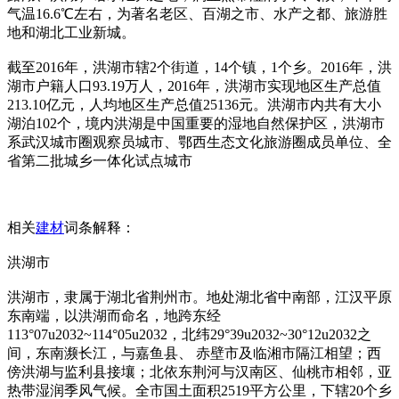
气温16.6℃左右，为著名老区、百湖之市、水产之都、旅游胜
地和湖北工业新城。
截至2016年，洪湖市辖2个街道，14个镇，1个乡。2016年，洪
湖市户籍人口93.19万人，2016年，洪湖市实现地区生产总值
213.10亿元，人均地区生产总值25136元。洪湖市内共有大小
湖泊102个，境内洪湖是中国重要的湿地自然保护区，洪湖市
系武汉城市圈观察员城市、鄂西生态文化旅游圈成员单位、全
省第二批城乡一体化试点城市
相关
建材
词条解释：
洪湖市
洪湖市，隶属于湖北省荆州市。地处湖北省中南部，江汉平原
东南端，以洪湖而命名，地跨东经
113°07u2032~114°05u2032，北纬29°39u2032~30°12u2032之
间，东南濒长江，与嘉鱼县、 赤壁市及临湘市隔江相望；西
傍洪湖与监利县接壤；北依东荆河与汉南区、仙桃市相邻，亚
热带湿润季风气候。全市国土面积2519平方公里，下辖20个乡