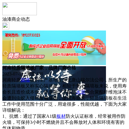
油漆商企动态
河南轻质隔墙板厂家，品牌厂商价格
2023-07-11 浏览:
139
河南轻质
隔墙
板的生产基地在河北唐山瑞尔法公司，所生产的
轻质隔墙板又称实心隔墙板，相较于空心隔墙板来说，使用寿
命长且造价成本低，硬度强，芯部是
水泥
混合聚酯纤维泡沫不
会遭到虫蚁入侵和酸碱腐蚀，使用寿命长，轻质隔墙板在生活
工作中使用范围十分广泛，用途很多，性能优越，下面为大家
详细解说：
1、抗燃：通过了国家A1级
板材
防火认证标准，经常被用作防
火墙，可保持3小时不燃烧并且不会释放对人体和环境有害的
气体和物质。