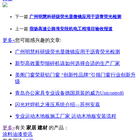
下一篇:
广州明慧科研级荧光显微镜应用于沥青荧光检测
上一篇:
宿扬高速公路淮安段机电工程项目验收报道
更多»
您可能感兴趣的文章:
广州明慧科研级荧光显微镜应用于沥青荧光检测
新型高效重型细碎机该如何选择合适的生产厂家
美阁门窗荣获铝门窗 “创新性品牌”引领门窗行业创新升
级
青岛办公家具专业设备德国原装的威力Unicontrol6
闪光对焊机之液压系统介绍—苏州安嘉
专业运动木地板施工厂家 运动木地板安装流程
更多»
有关
家居 建材
的产品：
涂料油漆资讯