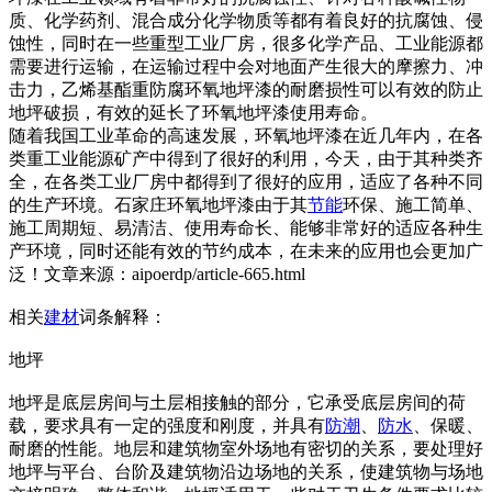
质、化学药剂、混合成分化学物质等都有着良好的抗腐蚀、侵
蚀性，同时在一些重型工业厂房，很多化学产品、工业能源都
需要进行运输，在运输过程中会对地面产生很大的摩擦力、冲
击力，乙烯基酯重防腐环氧地坪漆的耐磨损性可以有效的防止
地坪破损，有效的延长了环氧地坪漆使用寿命。
随着我国工业革命的高速发展，环氧地坪漆在近几年内，在各
类重工业能源矿产中得到了很好的利用，今天，由于其种类齐
全，在各类工业厂房中都得到了很好的应用，适应了各种不同
的生产环境。石家庄环氧地坪漆由于其
节能
环保、施工简单、
施工周期短、易清洁、使用寿命长、能够非常好的适应各种生
产环境，同时还能有效的节约成本，在未来的应用也会更加广
泛！文章来源：aipoerdp/article-665.html
相关
建材
词条解释：
地坪
地坪是底层房间与土层相接触的部分，它承受底层房间的荷
载，要求具有一定的强度和刚度，并具有
防潮
、
防水
、保暖、
耐磨的性能。地层和建筑物室外场地有密切的关系，要处理好
地坪与平台、台阶及建筑物沿边场地的关系，使建筑物与场地