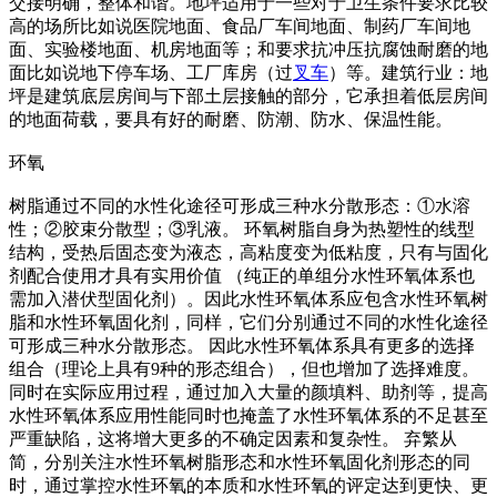
交接明确，整体和谐。地坪适用于一些对于卫生条件要求比较
高的场所比如说医院地面、食品厂车间地面、制药厂车间地
面、实验楼地面、机房地面等；和要求抗冲压抗腐蚀耐磨的地
面比如说地下停车场、工厂库房（过
叉车
）等。建筑行业：地
坪是建筑底层房间与下部土层接触的部分，它承担着低层房间
的地面荷载，要具有好的耐磨、防潮、防水、保温性能。
环氧
树脂通过不同的水性化途径可形成三种水分散形态：①水溶
性；②胶束分散型；③乳液。 环氧树脂自身为热塑性的线型
结构，受热后固态变为液态，高粘度变为低粘度，只有与固化
剂配合使用才具有实用价值 （纯正的单组分水性环氧体系也
需加入潜伏型固化剂）。因此水性环氧体系应包含水性环氧树
脂和水性环氧固化剂，同样，它们分别通过不同的水性化途径
可形成三种水分散形态。 因此水性环氧体系具有更多的选择
组合（理论上具有9种的形态组合），但也增加了选择难度。
同时在实际应用过程，通过加入大量的颜填料、助剂等，提高
水性环氧体系应用性能同时也掩盖了水性环氧体系的不足甚至
严重缺陷，这将增大更多的不确定因素和复杂性。 弃繁从
简，分别关注水性环氧树脂形态和水性环氧固化剂形态的同
时，通过掌控水性环氧的本质和水性环氧的评定达到更快、更