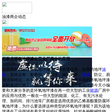
油漆商企动态
石家庄环氧地坪漆在工业厂房中的应用
2023-06-20 浏览:
164
众所周知石家庄环氧地坪漆是一种非常优质、实用的地坪
涂
料
，其特点有：耐磨损、耐腐蚀、施工简单、
环保
、防尘、易
清洁等特点，在不同涂装环境下我们就选择不同的环氧地坪漆
涂料来进行施工。图片：乙烯基酯重防腐环氧地坪漆今天小编
要和大家分享的是环氧地坪漆在再一些大型的工业
能源
厂房中
的应用与优势.一般在一些大型的能源、化工、有无污水处
理、加药间、排污池等厂房都是选用优质的乙烯基酯重防腐环
氧地坪漆，为什么要选择这种类型的环氧地坪漆呢？因为该地
坪漆在工业领域有着非常好的抗腐蚀性、针对各种酸碱性物