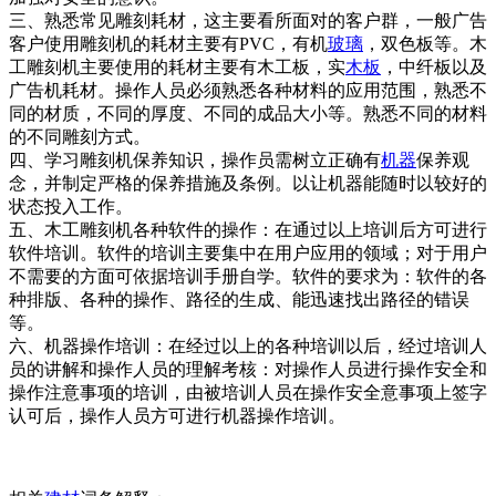
三、熟悉常见雕刻耗材，这主要看所面对的客户群，一般广告
客户使用雕刻机的耗材主要有PVC，有机
玻璃
，双色板等。木
工雕刻机主要使用的耗材主要有木工板，实
木板
，中纤板以及
广告机耗材。操作人员必须熟悉各种材料的应用范围，熟悉不
同的材质，不同的厚度、不同的成品大小等。熟悉不同的材料
的不同雕刻方式。
四、学习雕刻机保养知识，操作员需树立正确有
机器
保养观
念，并制定严格的保养措施及条例。以让机器能随时以较好的
状态投入工作。
五、木工雕刻机各种软件的操作：在通过以上培训后方可进行
软件培训。软件的培训主要集中在用户应用的领域；对于用户
不需要的方面可依据培训手册自学。软件的要求为：软件的各
种排版、各种的操作、路径的生成、能迅速找出路径的错误
等。
六、机器操作培训：在经过以上的各种培训以后，经过培训人
员的讲解和操作人员的理解考核：对操作人员进行操作安全和
操作注意事项的培训，由被培训人员在操作安全意事项上签字
认可后，操作人员方可进行机器操作培训。