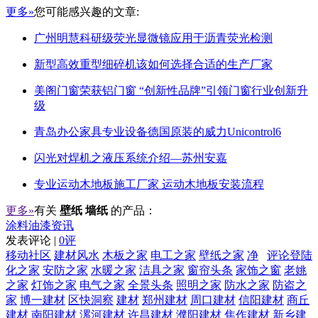
更多»
您可能感兴趣的文章:
广州明慧科研级荧光显微镜应用于沥青荧光检测
新型高效重型细碎机该如何选择合适的生产厂家
美阁门窗荣获铝门窗 “创新性品牌”引领门窗行业创新升
级
青岛办公家具专业设备德国原装的威力Unicontrol6
闪光对焊机之液压系统介绍—苏州安嘉
专业运动木地板施工厂家 运动木地板安装流程
更多»
有关
壁纸 墙纸
的产品：
涂料油漆资讯
发表评论 |
0评
移动社区
建材风水
木板之家
电工之家
壁纸之家
净
评论登陆
化之家
安防之家
水暖之家
洁具之家
窗帘头条
家饰之窗
老姚
之家
灯饰之家
电气之家
全景头条
照明之家
防水之家
防盗之
家
博一建材
区快洞察
建材
郑州建材
周口建材
信阳建材
商丘
建材
南阳建材
漯河建材
许昌建材
濮阳建材
焦作建材
新乡建