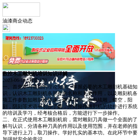
油漆商企动态
数控木工雕刻机培训知识详解
2023-06-16 浏览:
170
一、首先学习基础的理论知识，掌握必要的木工雕刻机基础知
识，认识木工雕刻机各部件的名称和主要作用，以及雕刻机各
项工作参数如雕刻机转速，雕头功率，断电续雕，镂空，阳
刻，阴刻等术语有初步了解，并对操作雕刻机的软件进行系统
的培训及学习，经考核合格后，方能进行下一步操作。
二、在正式使用木工雕刻机前，需对雕刻刀具做一个全面的了
解与认识，分清各种刀具的作用以及使用范围，并在老师的指
导下进行上刀，取刀操作。学好扎实的基本功。在此环节中要
加强对安全的意识。