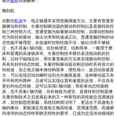
相关
建材
词条解释：
雕刻机
在数控
机床
中，电主轴通常采用变频调速方法。主要有普通变
频驱动和控制、矢量控制驱动器的驱动和控制以及直接转矩控
制三种控制方式。普通变频为标量驱动和控制，其驱动控制特
性为恒转矩驱动，输出功率和转速成正比。普通变频控制的动
态性能不够理想，在低速时控制性能不佳，输出功率不够稳
定，也不具备C轴功能。但价格便宜、结构简单，一般用于磨
床和普通的高速铣床等。矢量控制技术模仿直流电动机的控
制，以转子磁场定向，用矢量变换的方法来实现驱动和控制，
具有良好的动态性能。矢量控制驱动器在刚启动时具有很大的
转矩值，加之电主轴本身结构简单，惯性很小，故启动加速度
大，可以实现启动后瞬时达到允许极限速度。这种驱动器又有
开环和闭环两种，后者可以实现位置和速度的反馈，不仅具有
更好的动态性能，还可以实现C轴功能；而前者动态性能稍
差，也不具备C轴功能，但价格较为便宜。直接转矩控制是继
矢量控制技术之后发展起来的又一种新型的高性能交流调速技
术，其控制思想新颖，系统结构简洁明了，更适合于高速电主
轴的驱动，更能满足高速电主轴高转速、宽调速范围、高速瞬
间准停的动态特性和静态特性的要求，已成为交流传动领域的