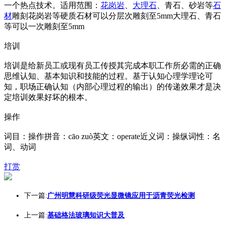
一个热点技术。适用范围：
花岗岩
、
大理石
、青石、砂岩等
石
材
雕刻花岗岩等硬质石材可以分层次雕刻至5mm大理石、青石
等可以一次雕刻至5mm
培训
培训是给新员工或现有员工传授其完成本职工作所必需的正确
思维认知、基本知识和技能的过程。基于认知心理学理论可
知，职场正确认知（内部心理过程的输出）的传递效果才是决
定培训效果好坏的根本。
操作
词目：操作拼音：cāo zuò英文：operate近义词：操纵词性：名
词、动词
打赏
下一篇:
广州明慧科研级荧光显微镜应用于沥青荧光检测
上一篇:
基础格法玻璃知识大普及