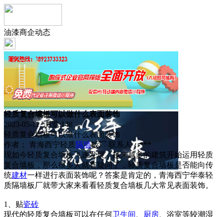
油漆商企动态
轻质复合墙板可以做什么表面装饰
2023-05-11 浏览:
148
轻质复合墙板可以做什么表面装饰
作者： 青海西宁轻质
隔墙
板厂 联系人：***
现如今轻质复合墙板飞速发展，越来越多的建筑开始运用轻质
复合墙板，那么很多人就有疑问了，轻质复合墙板是否能向传
统
建材
一样进行表面装饰呢？答案是肯定的，青海西宁华泰轻
质隔墙板厂就带大家来看看轻质复合墙板几大常见表面装饰。
1、贴
瓷砖
现代的轻质复合墙板可以在任何
卫生间
、
厨房
、浴室等较潮湿