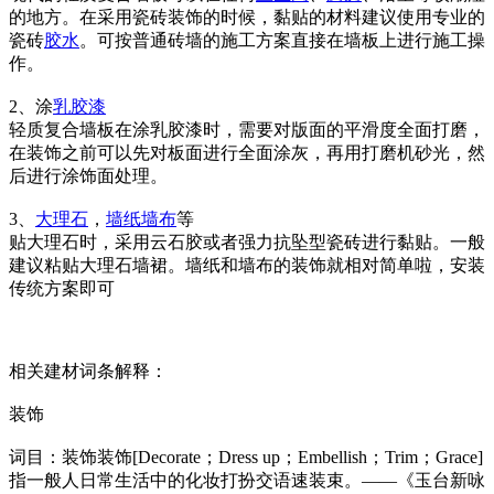
的地方。在采用瓷砖装饰的时候，黏贴的材料建议使用专业的
瓷砖
胶水
。可按普通砖墙的施工方案直接在墙板上进行施工操
作。
2、涂
乳胶漆
轻质复合墙板在涂乳胶漆时，需要对版面的平滑度全面打磨，
在装饰之前可以先对板面进行全面涂灰，再用打磨机砂光，然
后进行涂饰面处理。
3、
大理石
，
墙纸
墙布
等
贴大理石时，采用云石胶或者强力抗坠型瓷砖进行黏贴。一般
建议粘贴大理石墙裙。墙纸和墙布的装饰就相对简单啦，安装
传统方案即可
相关建材词条解释：
装饰
词目：装饰装饰[Decorate；Dress up；Embellish；Trim；Grace]
指一般人日常生活中的化妆打扮交语速装束。——《玉台新咏