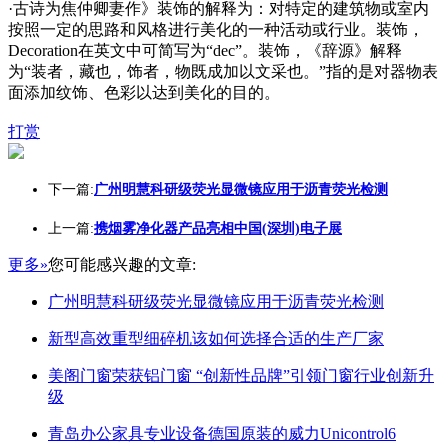
·古诗为焦仲卿妻作》装饰的解释为：对特定的建筑物或室内
按照一定的思路和风格进行美化的一种活动或行业。装饰，
Decoration在英文中可简写为“dec”。装饰，《辞源》解释
为“装者，藏也，饰者，物既成加以文采也。”指的是对器物表
面添加纹饰、色彩以达到美化的目的。
打赏
下一篇:
广州明慧科研级荧光显微镜应用于沥青荧光检测
上一篇:
携烟雾净化器产品亮相中国(深圳)电子展
更多»
您可能感兴趣的文章:
广州明慧科研级荧光显微镜应用于沥青荧光检测
新型高效重型细碎机该如何选择合适的生产厂家
美阁门窗荣获铝门窗 “创新性品牌”引领门窗行业创新升
级
青岛办公家具专业设备德国原装的威力Unicontrol6