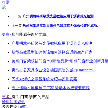
打赏
下一篇:
广州明慧科研级荧光显微镜应用于沥青荧光检测
上一篇:
热烈祝贺浙江新昌康佳电器江苏无锡总代签约成功。
更多»
您可能感兴趣的文章:
广州明慧科研级荧光显微镜应用于沥青荧光检测
新型高效重型细碎机该如何选择合适的生产厂家
美阁门窗荣获铝门窗 “创新性品牌”引领门窗行业创新升
青岛办公家具专业设备德国原装的威力Unicontrol6
闪光对焊机之液压系统介绍—苏州安嘉
专业运动木地板施工厂家 运动木地板安装流程
更多»
有关
门窗 纱窗
的产品：
涂料油漆资讯
发表评论 |
0评