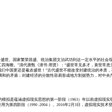
语：太平盛世。国家繁荣昌盛、统治集团文治武功到达一定水平的社会
四海瞻。”清代唐甄《潜书·用贤》：“盛世常见多才，衰世常患无
，我们中国更还是羲农盛世！”古代盛世不能改变封建统治的本质
调和的矛盾；封建经济的分散性容易形成地方割据势力，对中央
是蕴涵虚拟现实思想的第一阶段（1963）年以前虚拟现实萌芽为
应用为第四阶段（1990 -2004 ）。2016年2月3日，虚拟现实