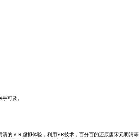
触手可及。
明清的ＶＲ虚拟体验，利用VR技术，百分百的还原唐宋元明清