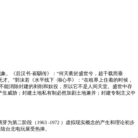
现象。《后汉书·崔駰传》：“何天衢於盛世兮，超千载而垂
才。”郭沫若《水平线下 ·湖心亭》：“在租界上住着的时候，
，不能消除封建的剥削和奴役，所以它不是人间天堂。盛世中存
产生威胁；封建土地私有制必然加剧土地兼并；封建专制主义中
第二阶段（1963 -1972 ）虚拟现实概念的产生和理论初步
技术登陆台北电玩展受热捧。