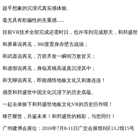
超乎想象的沉浸式真实感体验、
毫无具有欺骗性的失重感......
目前VR技术全部完成还需时日，也许等到完成那天，和邦盛
和屏幕说再见，360度置身赤壁古战场；
和武器说再见，万箭齐发一瞬间万敌皆灭；
和虚假说再见，身临其镜高逼真沉浸其中；
和无聊说再见，即能感悟地板文化又刺激连连！
感受和邦盛世中国文化沉浸下的历史底蕴。
一起去体验下和邦盛世地板文化VR的历史巨作呗！
锋芒耀世，共鉴未来！和邦盛世的精彩，与您同行！
广州建博会展位：2016年7月8-11日广交会展馆B区13.2馆15号