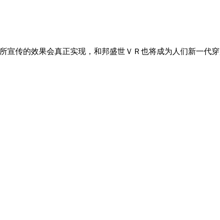
世所宣传的效果会真正实现，和邦盛世ＶＲ也将成为人们新一代穿