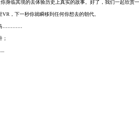
，让你身临其境的去体验历史上真实的故事。好了，我们一起欣赏
世VR，下一秒你就瞬移到任何你想去的朝代。
马…………
升；
..