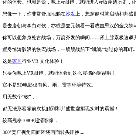
化的体验。也就是说，戴上vr眼镜，就能进入vr版穿越历史
想像一下，你非常舒服地躺在
沙发
上，想穿越时就启动和邦盛
是去唐朝与李白对饮，亦或是去元朝看一看成吉思汉的金戈铁
你可以想象身处古战场，万箭齐发的瞬间……肾上腺素极速飙
置身惊涛骇浪的恢宏战场，一艘艘战船正“呲呲”划过你的耳畔....
这是
家居
行业VR 文化体验！
只要你戴上VR眼镜，就能体验到这么震撼的穿越啦！
它不是5D电影仅有风、雨、雷等环境特效。
用无数个“较”，
都无法形容靠前次接触到和邦盛世虚拟现实时的震撼！
较高规格1080P超清影像，
360°宽广视角四面环绕画面转头即换....