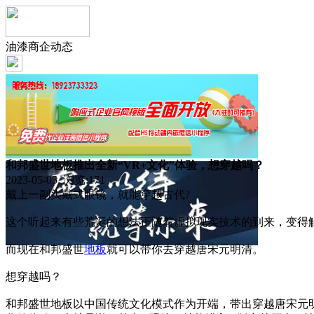
油漆商企动态
和邦盛世地板推出全新“VR+文化”体验，想穿越吗？
2023-05-05 浏览:
171
戴上一副头戴式眼镜，就能穿越古代?
这个听起来有些荒诞的想法正随着虚拟现实技术的到来，变得
而现在和邦盛世
地板
就可以带你去穿越唐宋元明清。
想穿越吗？
和邦盛世地板以中国传统文化模式作为开端，带出穿越唐宋元