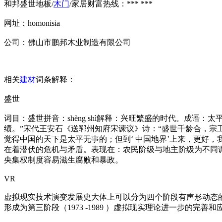
和邦盛世地板/
木门
/家居财富热线：*** ***
网址：homonisia
公司：佛山市鹏邦木业制造有限公司
相关
建材
词条解释：
盛世
词目：盛世拼音：shèng shì解释：兴旺繁盛的时代。成
绩。”宋代王安石《送郓州知府宋谏议》诗：“盛世千龄合，宗工
觉得中国的天下是太平无事的；但到‘ 中国地界’上来，更好
在着潜伏的危机与矛盾。表现在：农民阶级与地主阶级为不同
央集权制度容易滋生腐败和暴政。
VR
虚拟现实技术演变发展史大体上可以分为四个阶段有声形动态的模拟
形成为第三阶段（1973 -1989 ）虚拟现实理论进一步的完善和