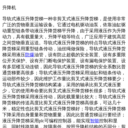
升降机
导轨式液压升降货梯一种非剪叉式液压升降货梯，是使用非常
广泛的货物垂直运输设备。它通过电机驱动油泵，依靠油缸驱
动重型链条带动液压升降货梯平升降，由于采用液压作为升降
动力，具有载重量大，升降平稳等特点，广泛应用于建筑高层
之间货物垂直运送。导轨式液压升降货梯的特点导轨式液压升
降货梯采用重型链条传动，油丝绳做保险，导轨式液压升降货
梯采用液压
防爆
油管，设有防止超载的安全装置、设有多重限
位开关保护、设有开门断电保护装置、设有漏电保护装置、设
有多层楼互动连锁，因此导轨式液压升降货梯的安全系数比普
通货梯要高很多；导轨式液压升降货梯采用油缸和链条传动，
运动部件较少，因此维护工作量比剪叉式液压升降货梯要少；
导轨式液压升降货梯结构紧凑，采用的轴承比剪叉式液压要
少，它的使用寿命要比剪叉式液压升降货梯长很多；导轨式液
压升降货梯采用液压传动，因此载重量比较大；导轨式液压升
降货梯的传送高度比剪叉式液压升降货梯高很多，可达几十
米，稳定性也比剪叉式液压升降货梯好；导轨式液压升降货梯
下降采用自身重量和货物重量，因此比普通货梯运行要经济；
液压升降货梯采用plc可编程控制器，能实现
智能
控制和显
示、同时线路简单，故障率低。按照升降机结构的不同分：剪