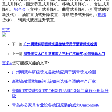
叉式升降机（固定剪叉式升降机、移动式升降机）、套缸式升
降机、
铝合金
（立柱）式升降机、曲臂式升降机（折臂式的更
新换代）、油缸直顶式升降装置、导轨链条式升降机（
电梯
、
货梯）、钢索式液压提升装置。
打赏
下一篇:
广州明慧科研级荧光显微镜应用于沥青荧光检测
上一篇:
消费者买木门注意事项之三种门不能买,如何选购木门
更多»
您可能感兴趣的文章:
广州明慧科研级荧光显微镜应用于沥青荧光检测
新型高效重型细碎机该如何选择合适的生产厂家
美阁门窗荣获铝门窗 “创新性品牌”引领门窗行业创新升
级
青岛办公家具专业设备德国原装的威力Unicontrol6