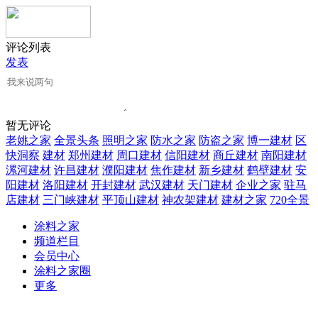
评论列表
发表
暂无评论
老姚之家
全景头条
照明之家
防水之家
防盗之家
博一建材
区
快洞察
建材
郑州建材
周口建材
信阳建材
商丘建材
南阳建材
漯河建材
许昌建材
濮阳建材
焦作建材
新乡建材
鹤壁建材
安
阳建材
洛阳建材
开封建材
武汉建材
天门建材
企业之家
驻马
店建材
三门峡建材
平顶山建材
神农架建材
建材之家
720全景
涂料之家
频道栏目
会员中心
涂料之家圈
更多