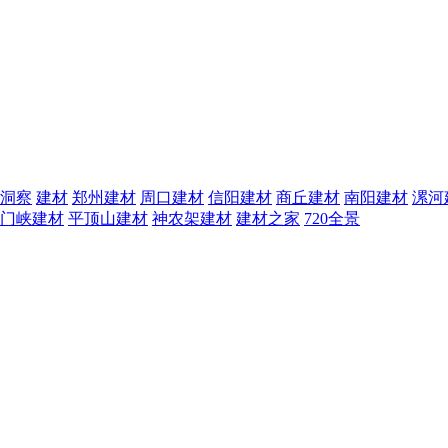
洞察
建材
郑州建材
周口建材
信阳建材
商丘建材
南阳建材
漯河
门峡建材
平顶山建材
神农架建材
建材之家
720全景