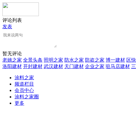
评论列表
发表
暂无评论
老姚之家
全景头条
照明之家
防水之家
防盗之家
博一建材
区快
洛阳建材
开封建材
武汉建材
天门建材
企业之家
驻马店建材
三
涂料之家
频道栏目
会员中心
涂料之家圈
更多